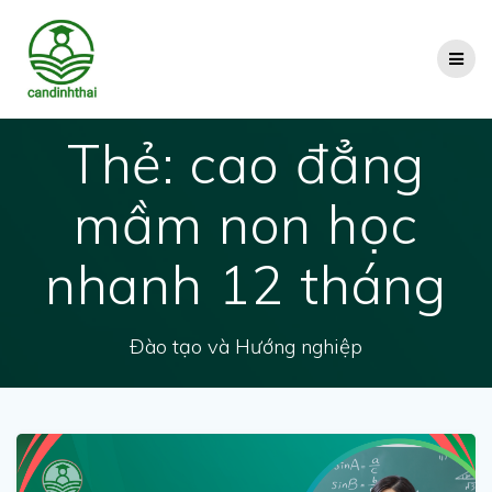
Skip
to
content
Thẻ:
cao đẳng
mầm non học
nhanh 12 tháng
Đào tạo và Hướng nghiệp