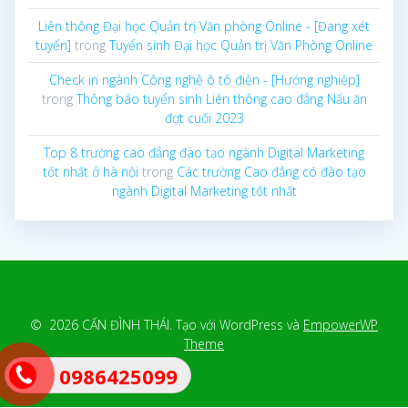
Liên thông Đại học Quản trị Văn phòng Online - [Đang xét
tuyển]
trong
Tuyển sinh Đại học Quản trị Văn Phòng Online
Check in ngành Công nghệ ô tô điện - [Hướng nghiệp]
trong
Thông báo tuyển sinh Liên thông cao đẳng Nấu ăn
đợt cuối 2023
Top 8 trường cao đẳng đào tạo ngành Digital Marketing
tốt nhất ở hà nội
trong
Các trường Cao đẳng có đào tạo
ngành Digital Marketing tốt nhất
© 2026 CẤN ĐÌNH THÁI. Tạo với WordPress và
EmpowerWP
Theme
0986425099