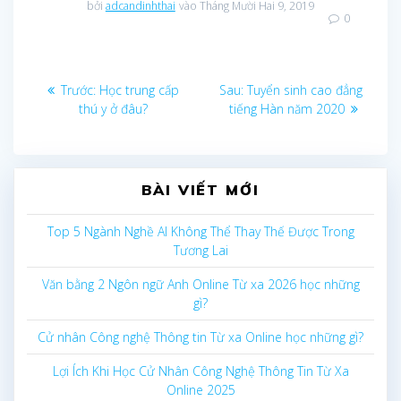
bởi
adcandinhthai
vào Tháng Mười Hai 9, 2019
0
Điều
Bài
Bài
Trước:
Học trung cấp
Sau:
Tuyển sinh cao đẳng
trước
sau:
thú y ở đâu?
tiếng Hàn năm 2020
hướng
bài
BÀI VIẾT MỚI
viết
Top 5 Ngành Nghề AI Không Thể Thay Thế Được Trong
Tương Lai
Văn bằng 2 Ngôn ngữ Anh Online Từ xa 2026 học những
gì?
Cử nhân Công nghệ Thông tin Từ xa Online học những gì?
Lợi Ích Khi Học Cử Nhân Công Nghệ Thông Tin Từ Xa
Online 2025