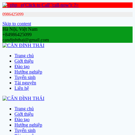
0986425099
Skip to content
Hà Nội, Việt Nam
+84986425099
candinhthai@gmail.com
Trang chủ
Giới thiệu
Đào tạo
Hướng nghiệp
Tuyển sinh
Tài nguyên
Liên hệ
Trang chủ
Giới thiệu
Đào tạo
Hướng nghiệp
Tuyển sinh