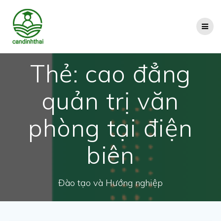
Skip
to
content
Thẻ:
cao đẳng
quản trị văn
phòng tại điện
biên
Đào tạo và Hướng nghiệp