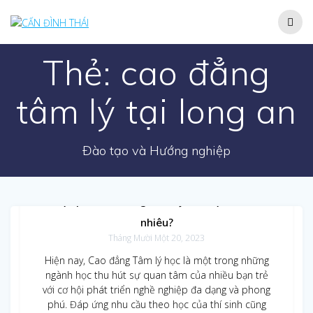
Skip
to
content
Thẻ:
cao đẳng
tâm lý tại long an
Đào tạo và Hướng nghiệp
Học phí Cao đẳng Tâm lý Hà Nội là bao
nhiêu?
Tháng Mười Một 20, 2023
Hiện nay, Cao đẳng Tâm lý học là một trong những
ngành học thu hút sự quan tâm của nhiều bạn trẻ
với cơ hội phát triển nghề nghiệp đa dạng và phong
phú. Đáp ứng nhu cầu theo học của thí sinh cũng