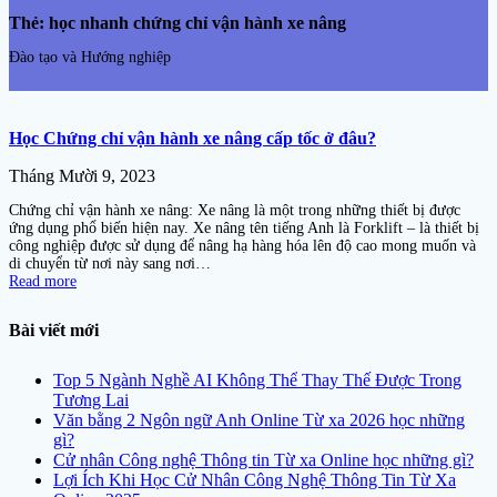
Thẻ:
học nhanh chứng chỉ vận hành xe nâng
Đào tạo và Hướng nghiệp
Học Chứng chỉ vận hành xe nâng cấp tốc ở đâu?
Tháng Mười 9, 2023
Chứng chỉ vận hành xe nâng: Xe nâng là một trong những thiết bị được
ứng dụng phổ biến hiện nay. Xe nâng tên tiếng Anh là Forklift – là thiết bị
công nghiệp được sử dụng để nâng hạ hàng hóa lên độ cao mong muốn và
di chuyển từ nơi này sang nơi…
Read more
Bài viết mới
Top 5 Ngành Nghề AI Không Thể Thay Thế Được Trong
Tương Lai
Văn bằng 2 Ngôn ngữ Anh Online Từ xa 2026 học những
gì?
Cử nhân Công nghệ Thông tin Từ xa Online học những gì?
Lợi Ích Khi Học Cử Nhân Công Nghệ Thông Tin Từ Xa