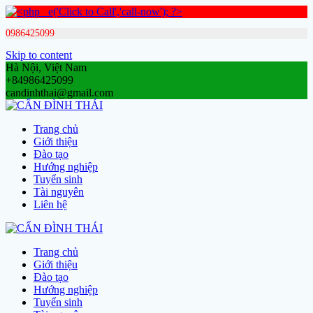
0986425099
Skip to content
Hà Nội, Việt Nam
+84986425099
candinhthai@gmail.com
Trang chủ
Giới thiệu
Đào tạo
Hướng nghiệp
Tuyển sinh
Tài nguyên
Liên hệ
Trang chủ
Giới thiệu
Đào tạo
Hướng nghiệp
Tuyển sinh