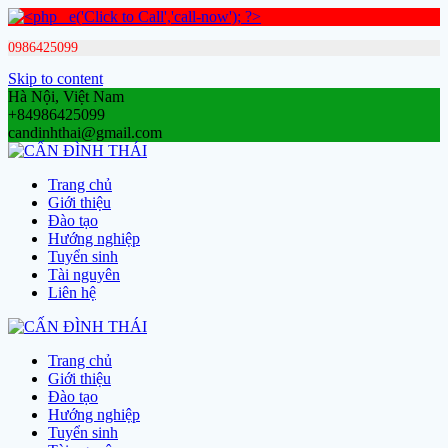
0986425099
Skip to content
Hà Nội, Việt Nam
+84986425099
candinhthai@gmail.com
Trang chủ
Giới thiệu
Đào tạo
Hướng nghiệp
Tuyển sinh
Tài nguyên
Liên hệ
Trang chủ
Giới thiệu
Đào tạo
Hướng nghiệp
Tuyển sinh