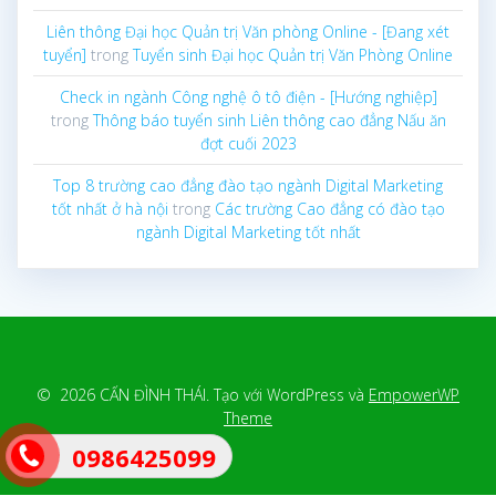
Liên thông Đại học Quản trị Văn phòng Online - [Đang xét
tuyển]
trong
Tuyển sinh Đại học Quản trị Văn Phòng Online
Check in ngành Công nghệ ô tô điện - [Hướng nghiệp]
trong
Thông báo tuyển sinh Liên thông cao đẳng Nấu ăn
đợt cuối 2023
Top 8 trường cao đẳng đào tạo ngành Digital Marketing
tốt nhất ở hà nội
trong
Các trường Cao đẳng có đào tạo
ngành Digital Marketing tốt nhất
© 2026 CẤN ĐÌNH THÁI. Tạo với WordPress và
EmpowerWP
Theme
0986425099