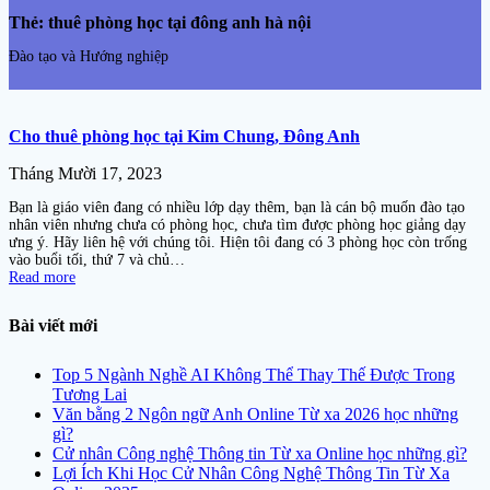
Thẻ:
thuê phòng học tại đông anh hà nội
Đào tạo và Hướng nghiệp
Cho thuê phòng học tại Kim Chung, Đông Anh
Tháng Mười 17, 2023
Bạn là giáo viên đang có nhiều lớp dạy thêm, bạn là cán bộ muốn đào tạo
nhân viên nhưng chưa có phòng học, chưa tìm được phòng học giảng dạy
ưng ý. Hãy liên hệ với chúng tôi. Hiện tôi đang có 3 phòng học còn trống
vào buổi tối, thứ 7 và chủ…
Read more
Bài viết mới
Top 5 Ngành Nghề AI Không Thể Thay Thế Được Trong
Tương Lai
Văn bằng 2 Ngôn ngữ Anh Online Từ xa 2026 học những
gì?
Cử nhân Công nghệ Thông tin Từ xa Online học những gì?
Lợi Ích Khi Học Cử Nhân Công Nghệ Thông Tin Từ Xa