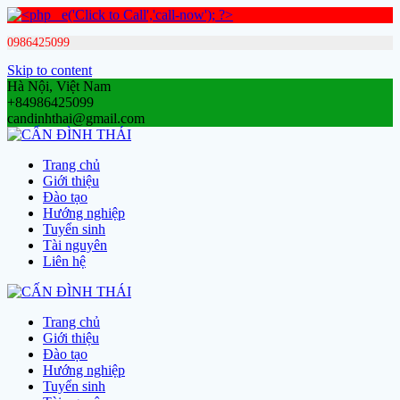
0986425099
Skip to content
Hà Nội, Việt Nam
+84986425099
candinhthai@gmail.com
Trang chủ
Giới thiệu
Đào tạo
Hướng nghiệp
Tuyển sinh
Tài nguyên
Liên hệ
Trang chủ
Giới thiệu
Đào tạo
Hướng nghiệp
Tuyển sinh