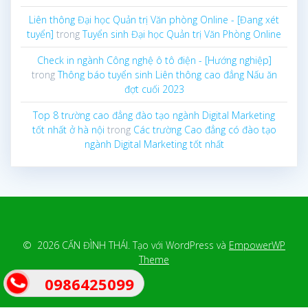
Liên thông Đại học Quản trị Văn phòng Online - [Đang xét
tuyển]
trong
Tuyển sinh Đại học Quản trị Văn Phòng Online
Check in ngành Công nghệ ô tô điện - [Hướng nghiệp]
trong
Thông báo tuyển sinh Liên thông cao đẳng Nấu ăn
đợt cuối 2023
Top 8 trường cao đẳng đào tạo ngành Digital Marketing
tốt nhất ở hà nội
trong
Các trường Cao đẳng có đào tạo
ngành Digital Marketing tốt nhất
© 2026 CẤN ĐÌNH THÁI. Tạo với WordPress và
EmpowerWP
Theme
0986425099