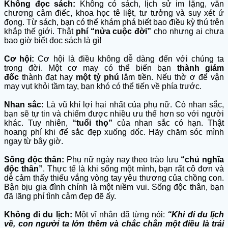
Không đọc sách:
Không có sách, lịch sử im lặng, văn
chương câm điếc, khoa học tê liệt, tư tưởng và suy xét ứ
đọng. Từ sách, bạn có thể khám phá biết bao điều kỳ thú trên
khắp thế giới. Thật
phí “nửa cuộc đời”
cho nhưng ai chưa
bao giờ biết đọc sách là gì!
Cơ hội:
Cơ hội là điều không dễ dàng đến với chúng ta
trong đời. Một cơ may có thể biến bạn
thành giám
đốc
thành đạt hay
một tỷ phú
lắm tiền. Nếu thờ ơ để vận
may vụt khỏi tầm tay, bạn khó có thể tiến về phía trước.
Nhan sắc:
Là vũ khí lợi hại nhất của phụ nữ. Có nhan sắc,
bạn sẽ tự tin và chiếm được nhiều ưu thế hơn so với người
khác. Tuy nhiên,
“tuổi thọ”
của nhan sắc có hạn. Thật
hoang phí khi để sắc đẹp xuống dốc. Hãy chăm sóc mình
ngay từ bây giờ.
Sống độc thân:
Phụ nữ ngày nay theo trào lưu
“chủ nghĩa
độc thân”
. Thực tế là khi sống một mình, bạn rất cô đơn và
dễ cảm thấy thiếu vắng vòng tay yêu thương của chồng con.
Bận bịu gia đình chính là một niềm vui. Sống độc thân, bạn
đã lãng phí tình cảm đẹp đẽ ấy.
Không đi du lịch:
Một vĩ nhân đã từng nói:
“Khi đi du lịch
về, con người ta lớn thêm và chắc chắn một điều là trái