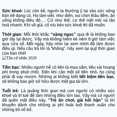
Sức khoẻ:
Lúc còn trẻ, người ta thường ỷ lại vào sức sống
tràn trề đang có. Họ làm việc như điên, vui chơi thâu đêm, ăn
uống không điều độ…. Cứ như thế, cơ thể mệt mỏi và lão
hoá nhanh. Khi về già, cố níu kéo sức khoẻ thì đã muộn.
Thời gian:
Mỗi thời khắc
“vàng ngọc”
qua đi là không bao
giờ lấy lại được. Vậy mà không hiếm kẻ ném 8 giờ làm việc
qua cửa sổ. Mỗi ngày, hãy nhìn lại xem mình đã làm được
điều gì. Nếu câu trả lời là “không”, hãy xem lại quỹ thời gian
của bạn nhé!
Tiền bạc:
Nhiều người hễ có tiền là mua sắm, tiêu xài hoang
phí trong phút chốc. Đến khi cần một số tiền nhỏ, họ cũng
phải đi vay mượn. Những ai không biết
tiết kiệm tiền bạc
,
sẽ không bao giờ sở hữu được một gia tài lớn.
Tuổi trẻ:
Là quãng thời gian mà con người có nhiều sức
khoẻ và trí tuệ để làm những điều lớn lao. Vậy mà có người
đã quên mất điều này.
“Trẻ ăn chơi, già hối hận”
là lời
khuyên dành cho những ai phí hoài tuổi thanh xuân cho
những trò vô bổ.