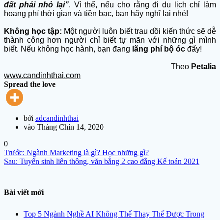
đất phải nhỏ lại”
. Vì thế, nếu cho rằng đi du lịch chỉ làm
hoang phí thời gian và tiền bạc, bạn hãy nghĩ lại nhé!
Không học tập:
Một người luôn biết trau dồi kiến thức sẽ dễ
thành công hơn người chỉ biết tự mãn với những gì mình
biết. Nếu không học hành, bạn đang
lãng phí bộ óc
đấy!
Theo
Petalia
www.candinhthai.com
Spread the love
bởi
adcandinhthai
vào Tháng Chín 14, 2020
0
Điều
Bài
Trước:
Ngành Marketing là gì? Học những gì?
hướng
Bài
trước
Sau:
Tuyển sinh liên thông, văn bằng 2 cao đẳng Kế toán 2021
bài
sau:
viết
Bài viết mới
Top 5 Ngành Nghề AI Không Thể Thay Thế Được Trong