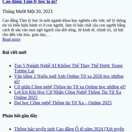
Cao đẳng Tâm lý học là gì?
Tháng Mười Một 20, 2023
Cao đẳng Tâm lý học là một ngành khoa học nghiên cứu việc xử lý thông
tin và biểu hiện hành vi ở con người, làm rõ bản chất của con người bằng
cách đi sâu vào mọi ngõ ngách của đời sống, từ kinh tế, chính trị, xã hội
cho đến văn hóa, giáo dục,…
Read more
Bài viết mới
Top 5 Ngành Nghề AI Không Thể Thay Thế Được Trong
Tương Lai
Văn bằng 2 Ngôn ngữ Anh Online Từ xa 2026 học những
gì?
Cử nhân Công nghệ Thông tin Từ xa Online học những gì?
Lợi Ích Khi Học Cử Nhân Công Nghệ Thông Tin Từ Xa
Online 2025
Đại học Công nghệ Thông tin Từ Xa – Online 2025
Phản hồi gần đây
Thông báo tuyển sinh Cao đẳng Ô tô năm 2024 [Xét tuyển