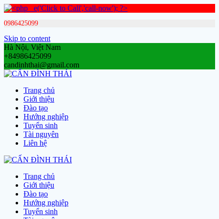
0986425099
Skip to content
Hà Nội, Việt Nam
+84986425099
candinhthai@gmail.com
Trang chủ
Giới thiệu
Đào tạo
Hướng nghiệp
Tuyển sinh
Tài nguyên
Liên hệ
Trang chủ
Giới thiệu
Đào tạo
Hướng nghiệp
Tuyển sinh