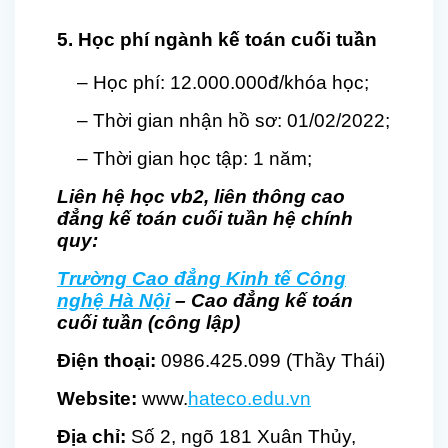
5. Học phí ngành kế toán cuối tuần
– Học phí:
1
2
.000
.000đ/
khóa học
;
– Thời gian nhận hồ sơ: 01/02/2022;
– Thời gian học tập: 1
năm;
Liên hệ học
vb2, liên thông
cao
đẳng kế toán cuối tuần hệ chính
quy:
Trường Cao đẳng Kinh tế Công
nghệ Hà Nội
– Cao đẳng kế toán
cuối tuần (công lập)
Điện thoại:
0986.425.099 (Thầy Thái)
Website:
www.
hateco.edu.vn
Địa chỉ:
Số 2, ngõ 181 Xuân Thủy,