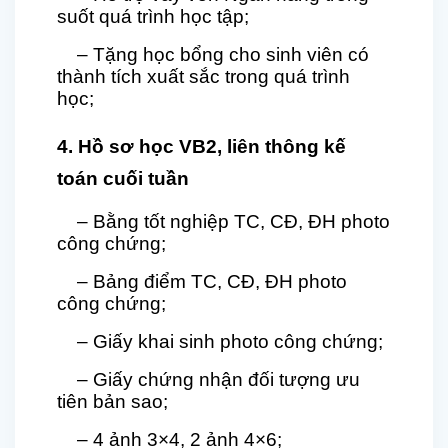
suốt quá trình học tập;
– Tặng học bổng cho sinh viên có
thành tích xuất sắc trong quá trình
học;
4. Hồ sơ học
VB2
,
liên thông
kế
toán cuối tuần
– Bằng tốt nghiệ
p
TC, CĐ, ĐH photo
công chứng;
–
Bả
ng điểm TC, CĐ, ĐH photo
công chứng;
– Giấy khai sinh photo công chứng;
– Giấy chứng nhận đối tượng ưu
tiên bản sao;
– 4 ảnh 3×4, 2 ảnh 4×6;