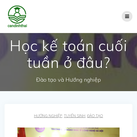
Skip
to
content
Học kế toán cuối
tuần ở đâu?
Đào tạo và Hướng nghiệp
HƯỚNG NGHIỆP
,
TUYỂN SINH
,
ĐÀO TẠO