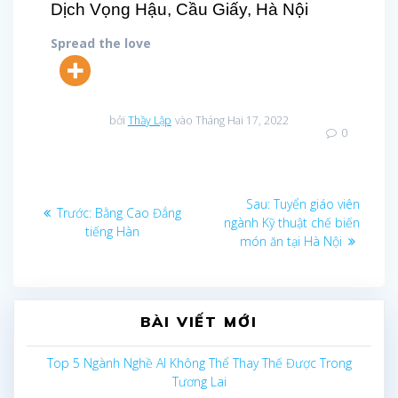
Dịch Vọng Hậu, Cầu Giấy, Hà Nội
Spread the love
bởi
Thầy Lập
vào Tháng Hai 17, 2022
0
Điều
Bài
Sau:
Tuyển giáo viên
Bài
Trước:
Bằng Cao Đẳng
sau:
ngành Kỹ thuật chế biến
trước
hướng
tiếng Hàn
món ăn tại Hà Nội
bài
viết
BÀI VIẾT MỚI
Top 5 Ngành Nghề AI Không Thể Thay Thế Được Trong
Tương Lai