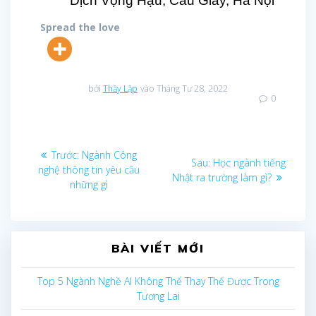
Dịch Vọng Hậu, Cầu Giấy, Hà Nội
Spread the love
bởi
Thầy Lập
vào Tháng Tư 28, 2022
0
Điều
Bài
Trước:
Ngành Công
Bài
Sau:
Học ngành tiếng
trước
nghệ thông tin yêu cầu
sau:
hướng
Nhật ra trường làm gì?
những gì
bài
viết
BÀI VIẾT MỚI
Top 5 Ngành Nghề AI Không Thể Thay Thế Được Trong
Tương Lai