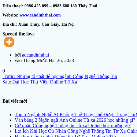
Điện thoại: 0986.425.099 – 0983.688.180 Thầy Thái
Website:
www.candinhthai.com
Địa chỉ: Xuân Thủy, Cầu Giấy, Hà Nội
Spread the love
bởi
adcandinhthai
vào Tháng Mười Hai 26, 2023
0
Điều
Bài
Trước:
Những tố chất để học ngành Công Nghệ Thông Tin
hướng
Bài
trước
Sau:
Đại Học Thư Viện Online Từ Xa
bài
sau:
viết
Bài viết mới
Top 5 Ngành Nghề AI Không Thể Thay Thế Được Trong Tươ
Văn bằng 2 Ngôn ngữ Anh Online Từ xa 2026 học những gì?
Cử nhân Công nghệ Thông tin Từ xa Online học những gì?
Lợi Ích Khi Học Cử Nhân Công Nghệ Thông Tin Từ Xa Onli
Đại học Công nghệ Thông tin Từ Xa – Online 2025