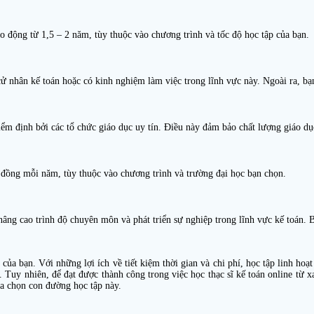
ao động từ 1,5 – 2 năm, tùy thuộc vào chương trình và tốc độ học tập của bạn.
cử nhân kế toán hoặc có kinh nghiệm làm việc trong lĩnh vực này. Ngoài ra, bạn
iểm định bởi các tổ chức giáo dục uy tín. Điều này đảm bảo chất lượng giáo dụ
ệu đồng mỗi năm, tùy thuộc vào chương trình và trường đại học bạn chọn.
 nâng cao trình độ chuyên môn và phát triển sự nghiệp trong lĩnh vực kế toán. 
ủa bạn. Với những lợi ích về tiết kiệm thời gian và chi phí, học tập linh hoạt
 Tuy nhiên, để đạt được thành công trong việc học thạc sĩ kế toán online từ xa
ựa chọn con đường học tập này.