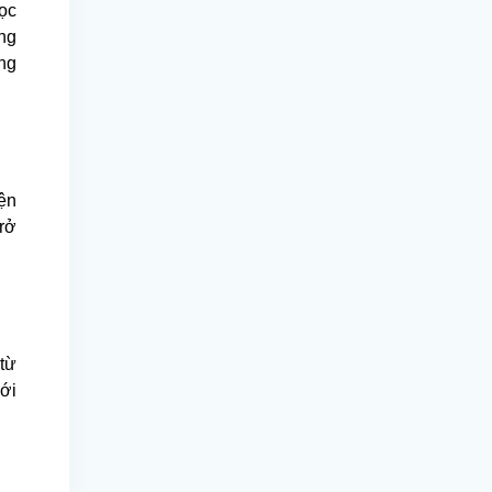
học
ng
ong
yện
trở
 từ
mới