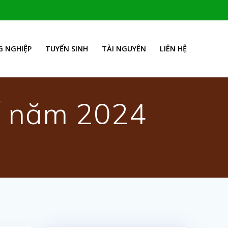
 NGHIỆP
TUYỂN SINH
TÀI NGUYÊN
LIÊN HỆ
tế năm 2024