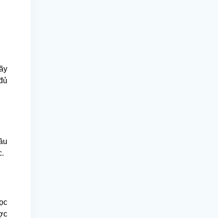
Hãy
 đủ
cầu
c.
ọc
ược