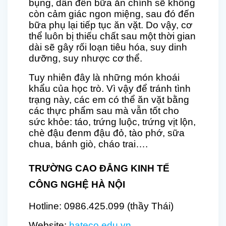
bụng, dẫn đến bữa ăn chính sẽ không
còn cảm giác ngon miệng, sau đó đến
bữa phụ lại tiếp tục ăn vặt. Do vậy, cơ
thể luôn bị thiếu chất sau một thời gian
dài sẽ gây rối loạn tiêu hóa, suy dinh
dưỡng, suy nhược cơ thể.
Tuy nhiên đây là những món khoái
khẩu của học trò. Vì vậy để tránh tình
trạng này, các em có thể ăn vặt bằng
các thực phẩm sau mà vẫn tốt cho
sức khỏe: táo, trứng luộc, trứng vịt lộn,
chè đậu đenm đậu đỏ, tào phớ, sữa
chua, bánh giò, cháo trai….
TRƯỜNG CAO ĐẲNG KINH TẾ
CÔNG NGHỆ HÀ NỘI
Hotline: 0986.425.099 (thầy Thái)
Website:
hateco.edu.vn