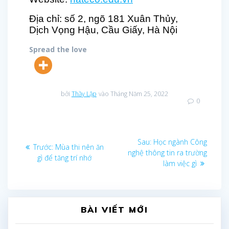
Địa chỉ: số 2, ngõ 181 Xuân Thủy,
Dịch Vọng Hậu, Cầu Giấy, Hà Nội
Spread the love
bởi
Thầy Lập
vào Tháng Năm 25, 2022
0
Điều
Bài
Sau:
Học ngành Công
Bài
Trước:
Mùa thi nên ăn
sau:
nghệ thông tin ra trường
trước
hướng
gì để tăng trí nhớ
làm việc gì
bài
viết
BÀI VIẾT MỚI