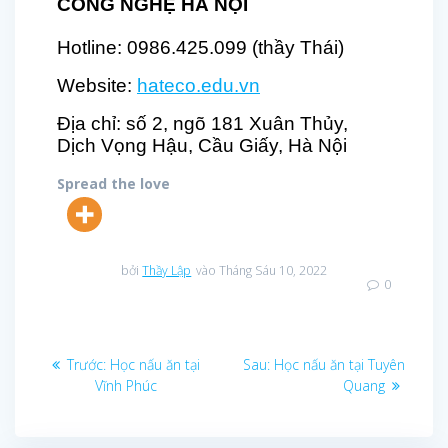
CÔNG NGHỆ HÀ NỘI
Hotline: 0986.425.099 (thầy Thái)
Website:
hateco.edu.vn
Địa chỉ: số 2, ngõ 181 Xuân Thủy,
Dịch Vọng Hậu, Cầu Giấy, Hà Nội
Spread the love
bởi
Thầy Lập
vào Tháng Sáu 10, 2022
0
Điều
Bài
Bài
Trước:
Học nấu ăn tại
Sau:
Học nấu ăn tại Tuyên
trước
sau:
Vĩnh Phúc
Quang
hướng
bài