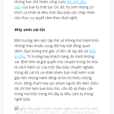
những hạn chế khiến công cuộc
tìm việc đầu
bếp
của bạn bị thất bại. Do đó, hy sinh những sở
thích cá nhân là điều một đầu bếp cần chấp nhận
nếu thực sự quyết tâm theo đuổi nghề.
#Hy sinh cái tôi
Môi trường làm việc tập thể sẽ không thể tránh khỏi
những mâu thuẫn, xung đột hay bất đồng quan
điểm. Bạn không thể gân cổ lên cãi tay đôi với
Bếp
trưởng
, Tổ trưởng hay khách hàng dù mình không
sai. Bình tĩnh và giải quyết mọi chuyện trong ôn hòa
là cách hành xử của một đầu bếp chuyên nghiệp.
Đừng để cái tôi cá nhân khiến bạn mất kiểm soát
gây nên những hành động và lời nói thiếu chừng
mực, động chạm hay xúc phạm người đối diện. Điều
đó chỉ thể hiện bạn bảo thủ, côn đồ và thiếu cẩn
trọng mà thôi; trong khi đây là điều cấm kỵ trong
nghề bếp.
Nghề đầu bếp đề coi tính tập thể; người đầu bếp phải tuân thủ