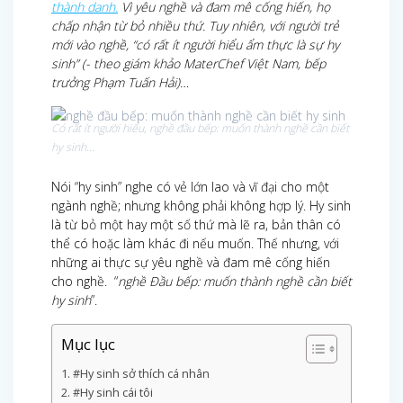
thành danh.
Vì yêu nghề và đam mê cống hiến, họ
chấp nhận từ bỏ nhiều thứ. Tuy nhiên, với người trẻ
mới vào nghề, “có rất ít người hiểu ẩm thực là sự hy
sinh” (- theo giám khảo MaterChef Việt Nam, bếp
trưởng Phạm Tuấn Hải)…
Có rất ít người hiểu, nghề đầu bếp: muốn thành nghề cần biết
hy sinh…
Nói “hy sinh” nghe có vẻ lớn lao và vĩ đại cho một
ngành nghề; nhưng không phải không hợp lý. Hy sinh
là từ bỏ một hay một số thứ mà lẽ ra, bản thân có
thể có hoặc làm khác đi nếu muốn. Thế nhưng, với
những ai thực sự yêu nghề và đam mê cống hiến
cho nghề. “
nghề Đầu bếp: muốn thành nghề cần biết
hy sinh
”.
Mục lục
#Hy sinh sở thích cá nhân
#Hy sinh cái tôi