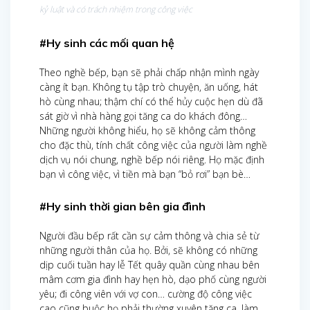
kỷ luật và có trách nhiệm trong công việc
#Hy sinh các mối quan hệ
Theo nghề bếp, bạn sẽ phải chấp nhận mình ngày
càng ít bạn. Không tụ tập trò chuyện, ăn uống, hát
hò cùng nhau; thậm chí có thể hủy cuộc hẹn dù đã
sát giờ vì nhà hàng gọi tăng ca do khách đông…
Những người không hiểu, họ sẽ không cảm thông
cho đặc thù, tính chất công việc của người làm nghề
dịch vụ nói chung, nghề bếp nói riêng. Họ mặc định
bạn vì công việc, vì tiền mà bạn “bỏ rơi” bạn bè…
#Hy sinh thời gian bên gia đình
Người đầu bếp rất cần sự cảm thông và chia sẻ từ
những người thân của họ. Bởi, sẽ không có những
dịp cuối tuần hay lễ Tết quây quần cùng nhau bên
mâm cơm gia đình hay hẹn hò, dạo phố cùng người
yêu; đi công viên với vợ con… cường độ công việc
cao cũng buộc họ phải thường xuyên tăng ca, làm