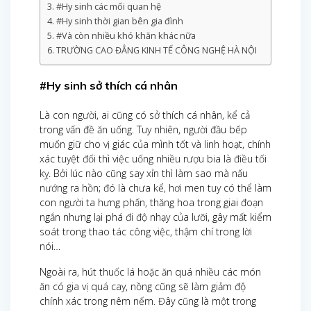
#Hy sinh các mối quan hệ
#Hy sinh thời gian bên gia đình
#Và còn nhiều khó khăn khác nữa
TRƯỜNG CAO ĐẲNG KINH TẾ CÔNG NGHỆ HÀ NỘI
#Hy sinh sở thích cá nhân
Là con người, ai cũng có sở thích cá nhân, kể cả
trong vấn đề ăn uống. Tuy nhiên, người đầu bếp
muốn giữ cho vị giác của mình tốt và linh hoạt, chính
xác tuyệt đối thì việc uống nhiều rượu bia là điều tối
kỵ. Bởi lúc nào cũng say xỉn thì làm sao mà nấu
nướng ra hồn; đó là chưa kể, hơi men tuy có thể làm
con người ta hưng phấn, thăng hoa trong giai đoạn
ngắn nhưng lại phá đi độ nhạy của lưỡi, gây mất kiểm
soát trong thao tác công việc, thậm chí trong lời
nói…
Ngoài ra, hút thuốc lá hoặc ăn quá nhiều các món
ăn có gia vị quá cay, nồng cũng sẽ làm giảm độ
chính xác trong nêm nếm. Đây cũng là một trong