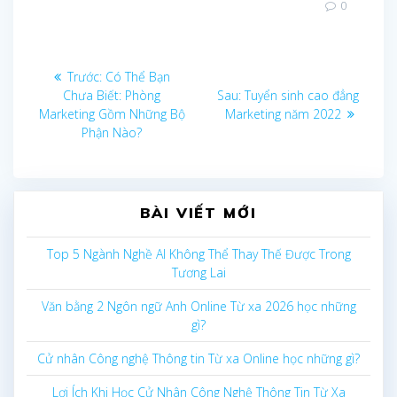
0
Điều
Bài
Trước:
Có Thể Bạn
trước
Bài
Chưa Biết: Phòng
Sau:
Tuyển sinh cao đẳng
hướng
sau:
Marketing Gồm Những Bộ
Marketing năm 2022
Phận Nào?
bài
viết
BÀI VIẾT MỚI
Top 5 Ngành Nghề AI Không Thể Thay Thế Được Trong
Tương Lai
Văn bằng 2 Ngôn ngữ Anh Online Từ xa 2026 học những
gì?
Cử nhân Công nghệ Thông tin Từ xa Online học những gì?
Lợi Ích Khi Học Cử Nhân Công Nghệ Thông Tin Từ Xa