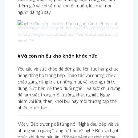
thêm giờ và chỉ về nhà khi tối muộn, lúc mà mọi
người đã ngủ say.
Nếu trong gia đình có người theo nghề Bếp, đồng nghĩa họ sẽ
có rất ít thời gian cho các buổi sum họp, nhất là cuối tuần hay
dịp lễ, Tết
#Và còn nhiều khó khăn khác nữa
Yêu cầu về sức khỏe để đứng lâu liên tục hàng chục
tiếng đồng hồ trong bếp. Thao tác với những chiếc
chảo gang nặng trịch, những mui, vá, xoong, nồi to
đùng. Sức bền để theo đuổi nghề – và sức chịu đựng
để làm việc trong môi trường khắc nghiệt. Nguy
hiểm với lửa, than, khói bụi hay môi trường tập thể
nhiều phức tạp…
Một vị Bếp trưởng đã từng nói “Nghề đầu bếp vất vả
nhưng vinh quang”, ông tự hào về nghề Bếp và hạnh
phúc khi được nấu ăn.
“Tôi sẵn sàng hy sinh những