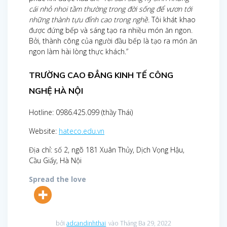
cái nhỏ nhoi tầm thường trong đời sống để vươn tới
những thành tựu đỉnh cao trong nghề.
Tôi khát khao
được đứng bếp và sáng tạo ra nhiều món ăn ngon.
Bởi, thành công của người đầu bếp là tạo ra món ăn
ngon làm hài lòng thực khách.”
TRƯỜNG CAO ĐẲNG KINH TẾ CÔNG
NGHỆ HÀ NỘI
Hotline: 0986.425.099 (thầy Thái)
Website:
hateco.edu.vn
Địa chỉ: số 2, ngõ 181 Xuân Thủy, Dịch Vọng Hậu,
Cầu Giấy, Hà Nội
Spread the love
bởi
adcandinhthai
vào Tháng Ba 29, 2022