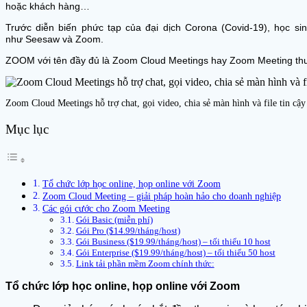
hoặc khách hàng…
Trước diễn biến phức tạp của đại dịch Corona (Covid-19), học s
như Seesaw và Zoom.
ZOOM với tên đầy đủ là Zoom Cloud Meetings hay Zoom Meeting thường
Zoom Cloud Meetings hỗ trợ chat, gọi video, chia sẻ màn hình và file tin cậy
Mục lục
Tổ chức lớp học online, họp online với Zoom
Zoom Cloud Meeting – giải pháp hoàn hảo cho doanh nghiệp
Các gói cước cho Zoom Meeting
Gói Basic (miễn phí)
Gói Pro ($14.99/tháng/host)
Gói Business ($19.99/tháng/host) – tối thiểu 10 host
Gói Enterprise ($19.99/tháng/host) – tối thiểu 50 host
Link tải phần mềm Zoom chính thức:
Tổ chức lớp học online, họp online với Zoom