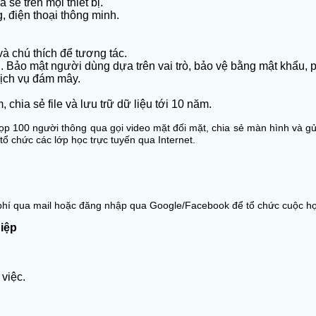
sẻ trên mọi thiết bị.
, điện thoại thông minh.
à chú thích để tương tác.
n. Bảo mật người dùng dựa trên vai trò, bảo vệ bằng mật khẩu
dịch vụ đám mây.
chia sẻ file và lưu trữ dữ liệu tới 10 năm.
ọp 100 người thông qua gọi video mặt đối mặt, chia sẻ màn hình và gửi
 chức các lớp học trực tuyến qua Internet.
í qua mail hoặc đăng nhập qua Google/Facebook để tổ chức cuộc họp t
iệp
việc.