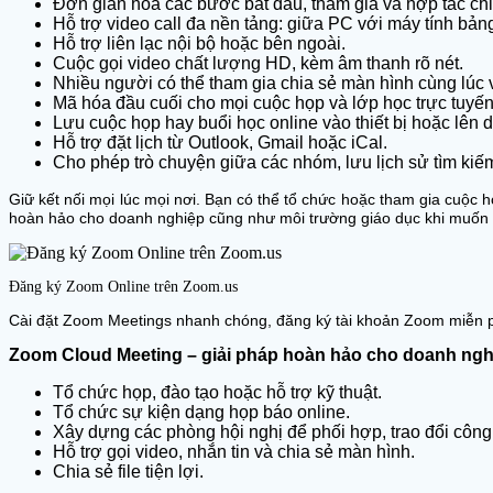
Đơn giản hóa các bước bắt đầu, tham gia và hợp tác chia 
Hỗ trợ video call đa nền tảng: giữa PC với máy tính bảng
Hỗ trợ liên lạc nội bộ hoặc bên ngoài.
Cuộc gọi video chất lượng HD, kèm âm thanh rõ nét.
Nhiều người có thể tham gia chia sẻ màn hình cùng lúc v
Mã hóa đầu cuối cho mọi cuộc họp và lớp học trực tuyế
Lưu cuộc họp hay buổi học online vào thiết bị hoặc lên 
Hỗ trợ đặt lịch từ Outlook, Gmail hoặc iCal.
Cho phép trò chuyện giữa các nhóm, lưu lịch sử tìm kiếm, 
Giữ kết nối mọi lúc mọi nơi. Bạn có thể tổ chức hoặc tham gia cuộc h
hoàn hảo cho doanh nghiệp cũng như môi trường giáo dục khi muốn tổ
Đăng ký Zoom Online trên Zoom.us
Cài đặt Zoom Meetings nhanh chóng, đăng ký tài khoản Zoom miễn ph
Zoom Cloud Meeting – giải pháp hoàn hảo cho doanh ngh
Tổ chức họp, đào tạo hoặc hỗ trợ kỹ thuật.
Tổ chức sự kiện dạng họp báo online.
Xây dựng các phòng hội nghị để phối hợp, trao đổi công 
Hỗ trợ gọi video, nhắn tin và chia sẻ màn hình.
Chia sẻ file tiện lợi.