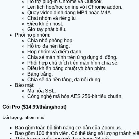
Hỗ trợ plug-in Chrome và Outlook.
Lên lịch họp/học online với Chrome addon.
Quay video định dạng MP4 hoặc M4A.
Chat nhóm và riêng tư.
Điều khiển host.
Giơ tay phát biểu.
Phối hợp nhóm:
Chia nhỏ phòng họp.
Hỗ trợ đa nền tảng.
Họp nhóm và điểm danh.
Chia sẻ màn hình trên ứng dụng di động.
Phối hợp chú thích trên màn hình chia sẻ.
Điều khiển bằng chuột và bàn phím.
Bảng trắng.
Chia sẻ đa nền tảng, đa nội dung.
Bảo mật:
Mã hóa SSL.
Công nghệ mã hóa AES 256-bit tiêu chuẩn.
Gói Pro ($14.99/tháng/host)
Đối tượng: nhóm nhỏ
Bao gồm toàn bộ tính năng cơ bản của Zoom.us.
Bao gồm 100 thành viên. Có thể tăng số lượng thành vi
Thời lượng cuộc họp giới hạn trong 24 giờ.