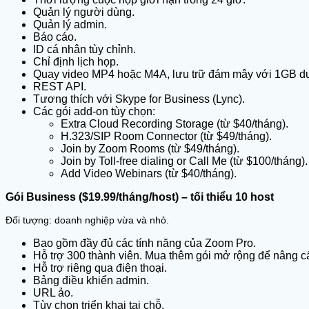
Quản lý người dùng.
Quản lý admin.
Báo cáo.
ID cá nhân tùy chỉnh.
Chỉ định lịch họp.
Quay video MP4 hoặc M4A, lưu trữ đám mây với 1GB du
REST API.
Tương thích với Skype for Business (Lync).
Các gói add-on tùy chọn:
Extra Cloud Recording Storage (từ $40/tháng).
H.323/SIP Room Connector (từ $49/tháng).
Join by Zoom Rooms (từ $49/tháng).
Join by Toll-free dialing or Call Me (từ $100/tháng).
Add Video Webinars (từ $40/tháng).
Gói Business ($19.99/tháng/host) – tối thiểu 10 host
Đối tượng: doanh nghiệp vừa và nhỏ.
Bao gồm đầy đủ các tính năng của Zoom Pro.
Hỗ trợ 300 thành viên. Mua thêm gói mở rộng để nâng c
Hỗ trợ riêng qua điện thoại.
Bảng điều khiển admin.
URL ảo.
Tùy chọn triển khai tại chỗ.