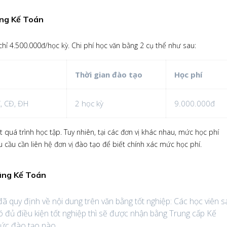
ng Kế Toán
ỉ 4.500.000đ/học kỳ. Chi phí học văn bằng 2 cụ thể như sau:
Thời gian đào tạo
Học phí
C, CĐ, ĐH
2 học kỳ
9.000.000đ
 quá trình học tập. Tuy nhiên, tại các đơn vị khác nhau, mức học phí
 cầu cần liên hệ đơn vị đào tạo để biết chính xác mức học phí.
ẳng Kế Toán
quy định về nội dung trên văn bằng tốt nghiệp: Các học viên s
ó đủ điều kiện tốt nghiệp thì sẽ được nhận bằng Trung cấp Kế
thức đào tạo nào.