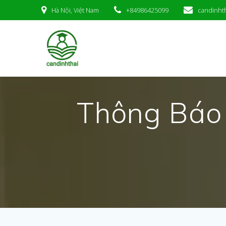
Skip
Hà Nội, Việt Nam
+84986425099
candinht
to
content
Thông Báo