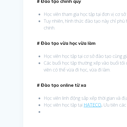
# Đào tạo chính quy
Học viên tham gia học tập tại đơn vị cơ sở
Tuy nhiên, hình thức đào tạo này chỉ phù h
chính.
# Đào tạo vừa học vừa làm
Học viên học tập tại cơ sở đào tạo cùng gi
Các buổi học tập thường xếp vào buổi tối
viên có thể vừa đi học, vừa đi làm.
# Đào tạo online từ xa
Học viên linh động sắp xếp thời gian và đị
Học viên học tập tại
HATECO
.
Ưu tiên các