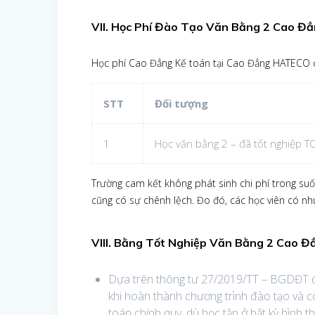
VII. Học Phí Đào Tạo Văn Bằng 2
Cao Đẳ
Học phí Cao Đẳng Kế toán tại Cao Đẳng HATECO ch
STT
Đối tượng
1
Học văn bằng 2 – đã tốt nghiệp T
Trường cam kết không phát sinh chi phí trong suốt
cũng có sự chênh lệch. Đo đó, các học viên có nhu
VIII. Bằng Tốt Nghiệp
Văn Bằng 2 Cao Đ
Dựa trên thông tư 27/2019/TT – BGDĐT đã 
khi hoàn thành chương trình đào tạo và c
toán chính quy, dù học tập ở bất kỳ hình 