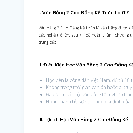
I. Văn Bằng 2 Cao Đẳng Kế Toán Là Gì?
Văn bằng 2 Cao Đẳng Kế toán là văn bằng được cấp
cấp nghề trở lên, sau khi đã hoàn thành chương tr
trung cấp.
II. Điều Kiện Học Văn Bằng 2 Cao Đẳng K
Học viên là công dân Việt Nam, đủ từ 18 tu
Không trong thời gian can án hoặc bị truy
Đã có ít nhất một văn bằng tốt nghiệp trun
Hoàn thành hồ sơ học theo qui định của 
III. Lợi Ích Học Văn Bằng 2
Cao Đẳng Kế 