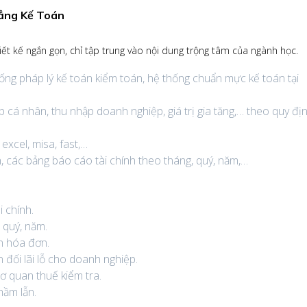
ẳng Kế Toán
ết kế ngắn gọn, chỉ tập trung vào nội dung trộng tâm của ngành học.
thống pháp lý kế toán kiểm toán, hệ thống chuẩn mực kế toán tại
p cá nhân, thu nhập doanh nghiệp, giá trị gia tăng,… theo quy đị
xcel, misa, fast,…
 các bảng báo cáo tài chính theo tháng, quý, năm,…
 chính.
 quý, năm.
in hóa đơn.
 đối lãi lỗ cho doanh nghiệp.
cơ quan thuế kiểm tra.
hầm lẫn.