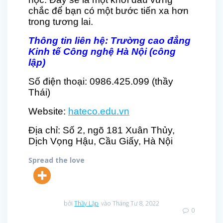
chắc để bạn có một bước tiến xa hơn
trong tương lai.
Thông tin liên hệ:
Trường cao đẳng
Kinh tế Công nghệ Hà Nội (công
lập)
Số điện thoại: 0986.425.099 (thầy
Thái)
Website:
hateco.edu.vn
Địa chỉ: Số 2, ngõ 181 Xuân Thủy,
Dịch Vọng Hậu, Cầu Giấy, Hà Nội
Spread the love
bởi
Thầy Lập
vào Tháng Tư 8, 2022
0