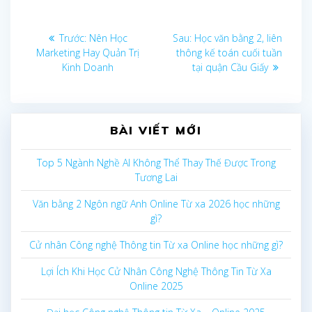
Điều
Bài
Bài
Trước:
Nên Học
Sau:
Học văn bằng 2, liên
trước
sau:
Marketing Hay Quản Trị
thông kế toán cuối tuần
hướng
Kinh Doanh
tại quận Cầu Giấy
bài
viết
BÀI VIẾT MỚI
Top 5 Ngành Nghề AI Không Thể Thay Thế Được Trong
Tương Lai
Văn bằng 2 Ngôn ngữ Anh Online Từ xa 2026 học những
gì?
Cử nhân Công nghệ Thông tin Từ xa Online học những gì?
Lợi Ích Khi Học Cử Nhân Công Nghệ Thông Tin Từ Xa
Online 2025