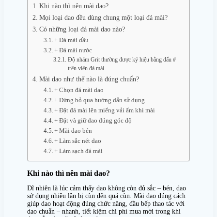
Khi nào thì nên mài dao?
Mọi loại dao đều dùng chung một loại đá mài?
Có những loại đá mài dao nào?
+ Đá mài dầu
+ Đá mài nước
Độ nhám Grit thường được ký hiệu bằng dấu #
trên viên đá mài.
Mài dao như thế nào là đúng chuẩn?
+ Chọn đá mài dao
+ Đừng bỏ qua hướng dẫn sử dụng
+ Đặt đá mài lên miếng vải ẩm khi mài
+ Đặt và giữ dao đúng góc độ
+ Mài dao bén
+ Làm sắc nét dao
+ Làm sạch đá mài
Khi nào thì nên mài dao?
Dĩ nhiên là lúc cảm thấy dao không còn đủ sắc – bén, dao
sử dụng nhiều lần bị cùn đến quá cùn. Mài dao đúng cách
giúp dao hoạt động đúng chức năng, đầu bếp thao tác với
dao chuẩn – nhanh, tiết kiệm chi phí mua mới trong khi