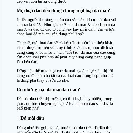
dao vẫn còn tái sử dụng được.
Mọi loại dao đều dùng chung một loại đá mài?
Nhiều người tin rằng, muốn dao sắc bén thì cứ mài dao với
đá mài là được. Nhưng dao A mài đá mài X, dao B mài đá
mài X và dao C, dao D cũng vậy hay phải đánh giá và lựa
chọn loại đá mài chuyên dụng phù hợp?
Thực tế, mỗi loại dao sẽ có kết cấu từ một loại thép khác
nhau, được trui rèn với quy trình khác nhau, mục đích sử
dụng cũng khác nhau… nên “đối tác” đá mài của dao cũng
cần chọn loại phù hợp để phát huy đúng công năng giúp
làm bén dao.
Đừng tiện thể mua một cục đá mài ngoài chợ/ siêu thị rồi
dùng nó để mài cho tất cả các loại dao trong bếp, như thế
là đang phá thay vì sửa đó nhé.
Có những loại đá mài dao nào?
Đá mài dao trên thị trường có ti tỉ loại. Tuy nhiên, trong
giới ẩm thực chuyên nghiệp, 2 loại đá mài dao sau đây là
phổ biến nhất:
+ Đá mài dầu
Đúng như tên gọi của nó, muốn mài dao trên đá dầu thì
phải vẩy dầu hoặc mỡ lên đá thì mới mài dao được. Ưu