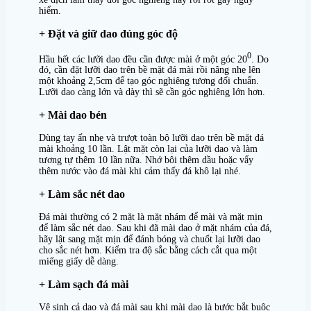
hiểm.
+ Đặt và giữ dao đúng góc độ
0
Hầu hết các lưỡi dao đều cần được mài ở một góc 20
. Do
đó, cần đặt lưỡi dao trên bề mặt đá mài rồi nâng nhẹ lên
một khoảng 2,5cm để tạo góc nghiêng tương đối chuẩn.
Lưỡi dao càng lớn và dày thì sẽ cần góc nghiêng lớn hơn.
+ Mài dao bén
Dùng tay ấn nhẹ và trượt toàn bộ lưỡi dao trên bề mặt đá
mài khoảng 10 lần. Lật mặt còn lại của lưỡi dao và làm
tương tự thêm 10 lần nữa. Nhớ bôi thêm dầu hoặc vẩy
thêm nước vào đá mài khi cảm thấy đá khô lại nhé.
+ Làm sắc nét dao
Đá mài thường có 2 mặt là mặt nhám để mài và mặt mịn
để làm sắc nét dao. Sau khi đã mài dao ở mặt nhám của đá,
hãy lật sang mặt mịn để đánh bóng và chuốt lại lưỡi dao
cho sắc nét hơn. Kiểm tra độ sắc bằng cách cắt qua một
miếng giấy dễ dàng.
+ Làm sạch đá mài
Vệ sinh cả dao và đá mài sau khi mài dao là bước bắt buộc