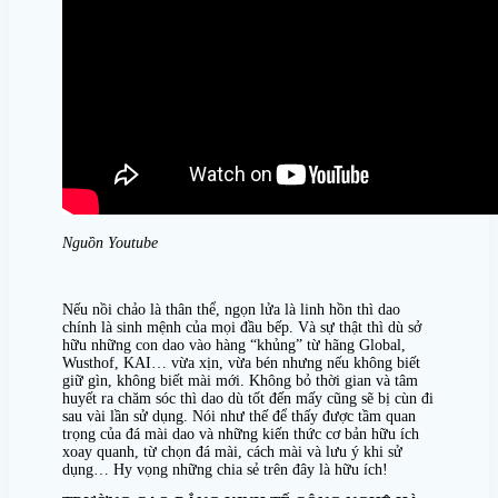
Nguồn Youtube
Nếu nồi chảo là thân thể, ngọn lửa là linh hồn thì dao
chính là sinh mệnh của mọi đầu bếp. Và sự thật thì dù sở
hữu những con dao vào hàng “khủng” từ hãng Global,
Wusthof, KAI… vừa xịn, vừa bén nhưng nếu không biết
giữ gìn, không biết mài mới. Không bỏ thời gian và tâm
huyết ra chăm sóc thì dao dù tốt đến mấy cũng sẽ bị cùn đi
sau vài lần sử dụng. Nói như thế để thấy được tầm quan
trọng của đá mài dao và những kiến thức cơ bản hữu ích
xoay quanh, từ chọn đá mài, cách mài và lưu ý khi sử
dụng… Hy vọng những chia sẻ trên đây là hữu ích!