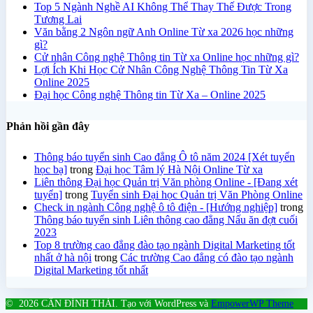
Top 5 Ngành Nghề AI Không Thể Thay Thế Được Trong
Tương Lai
Văn bằng 2 Ngôn ngữ Anh Online Từ xa 2026 học những
gì?
Cử nhân Công nghệ Thông tin Từ xa Online học những gì?
Lợi Ích Khi Học Cử Nhân Công Nghệ Thông Tin Từ Xa
Online 2025
Đại học Công nghệ Thông tin Từ Xa – Online 2025
Phản hồi gần đây
Thông báo tuyển sinh Cao đẳng Ô tô năm 2024 [Xét tuyển
học bạ]
trong
Đại học Tâm lý Hà Nội Online Từ xa
Liên thông Đại học Quản trị Văn phòng Online - [Đang xét
tuyển]
trong
Tuyển sinh Đại học Quản trị Văn Phòng Online
Check in ngành Công nghệ ô tô điện - [Hướng nghiệp]
trong
Thông báo tuyển sinh Liên thông cao đẳng Nấu ăn đợt cuối
2023
Top 8 trường cao đẳng đào tạo ngành Digital Marketing tốt
nhất ở hà nội
trong
Các trường Cao đẳng có đào tạo ngành
Digital Marketing tốt nhất
© 2026 CẤN ĐÌNH THÁI. Tạo với WordPress và
EmpowerWP Theme