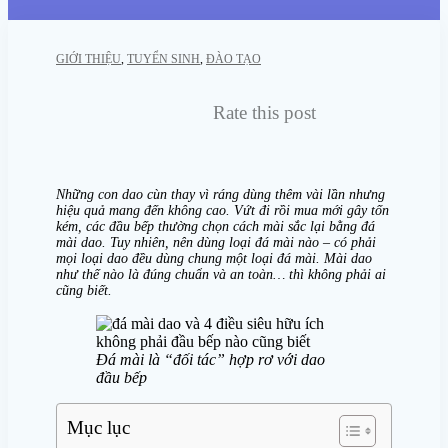
GIỚI THIỆU
,
TUYỂN SINH
,
ĐÀO TẠO
Rate this post
Những con dao cùn thay vì ráng dùng thêm vài lần nhưng
hiệu quả mang đến không cao. Vứt đi rồi mua mới gây tốn
kém, các đầu bếp thường chọn cách mài sắc lại bằng đá
mài dao. Tuy nhiên, nên dùng loại đá mài nào – có phải
mọi loại dao đều dùng chung một loại đá mài. Mài dao
như thế nào là đúng chuẩn và an toàn… thì không phải ai
cũng biết.
Đá mài là “đối tác” hợp rơ với dao
đầu bếp
Mục lục