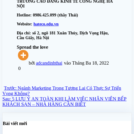
TRƯỜNG CAO ĐẲNG KINH TẾ CÔNG NGHỆ HÀ
NỘI
Hotline: 0986.425.099 (thầy Thái)
Website:
hateco.edu.vn
Địa chỉ: số 2, ngõ 181 Xuân Thủy, Dịch Vọng Hậu,
Cầu Giấy, Hà Nội
Spread the love
bởi
adcandinhthai
vào Tháng Ba 18, 2022
0
Điều
Bài
Trước:
Ngành Marketing Trong Tương Lai Có Thực Sự Triển
hướng
trước
Vọng Không?
bài
Bài
Sau:
5 LƯU Ý AN TOÀN KHI LÀM VIỆC NHÂN VIÊN BẾP
viết
sau:
KHÁCH SẠN – NHÀ HÀNG CẦN BIẾT
Bài viết mới