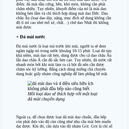
điểm: đá mài dầu cứng, bền, khó mòn, không cần phải
chăm nhiều. Tuy nhiên, khuyết điểm của nó là mài dao
không bén lắm và chỉ thích hợp dùng mài dao Đức. Dao
châu Âu (loại dao dày, nặng, mục đích sử dụng không cần
độ tỉ mỉ cao như mổ xẻ, chặt…) chứ dao Nhật thì không
mài được.
+ Đá mài nước
Đá mài nước là loại mà trước khi mài, người ta sẽ đem
ngâm ngập nó trong nước khoảng 10-15 phút. Loại đá này
khá mềm, mài dao rất bén, dùng được cho cả dao châu Âu
lẫn dao châu Á cần độ sắc bén cao. Tuy nhiên, đá nước rất
nhanh mòn bởi khi mài làm ra cả bột đá nên cần được
chăm sóc kỹ lưỡng. Bằng cách dùng miếng chà chuyên
dụng hoặc giấy nhám công nghiệp để làm phẳng bề mặt.
Mỗi loại dao sẽ thích hợp với một loại
đá mài chuyên dụng
Ngoài ra, để chọn được loại đá mài dao chuẩn, đầu bếp
còn phải dựa vào độ cùn cũng như nhu cầu mài bén muốn
đạt được. Khi đó, cần dựa vào độ nhám Grit. Grit là chỉ số