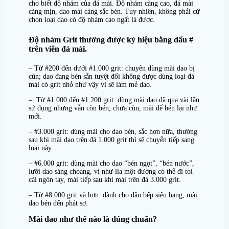
cho biết độ nhám của đá mài. Độ nhám càng cao, đá mài
càng mịn, dao mài càng sắc bén. Tuy nhiên, không phải cứ
chọn loại dao có độ nhám cao ngất là được.
Độ nhám Grit thường được ký hiệu bằng dấu #
trên viên đá mài.
– Từ #200 đến dưới #1.000 grit: chuyên dùng mài dao bị
cùn; dao đang bén sẵn tuyệt đối không được dùng loại đá
mài có grit nhỏ như vậy vì sẽ làm mẻ dao.
– Từ #1.000 đến #1.200 grit: dùng mài dao đã qua vài lần
sử dụng nhưng vẫn còn bén, chưa cùn, mài để bén lại như
mới.
– #3.000 grit: dùng mài cho dao bén, sắc hơn nữa, thường
sau khi mài dao trên đá 1.000 grit thì sẽ chuyển tiếp sang
loại này.
– #6.000 grit: dùng mài cho dao “bén ngọt”, “bén nước”,
lưỡi dao sáng choang, ví như lia một đường có thể đi toi
cái ngón tay, mài tiếp sau khi mài trên đá 3.000 grit.
– Từ #8.000 grit và hơn: dành cho đầu bếp siêu hạng, mài
dao bén đến phát sợ.
Mài dao như thế nào là đúng chuẩn?