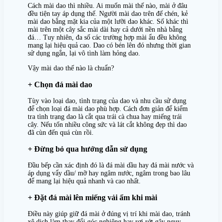
Cách mài dao thì nhiều. Ai muốn mài thế nào, mài ở đâu
đều tiện tay áp dụng thế. Người mài dao trên đế chén, kẻ
mài dao bằng mặt kia của một lưỡi dao khác. Số khác thì
mài trên một cây sắc mài dài hay cả dưới nền nhà bằng
đá… Tuy nhiên, đa số các trường hợp mài ẩu đều không
mang lại hiệu quả cao. Dao có bén lên đó nhưng thời gian
sử dụng ngắn, lại vô tình làm hỏng dao.
Vậy mài dao thế nào là chuẩn?
+ Chọn đá mài dao
Tùy vào loại dao, tình trạng của dao và nhu cầu sử dụng
để chọn loại đá mài dao phù hợp. Cách đơn giản để kiểm
tra tình trạng dao là cắt qua trái cà chua hay miếng trái
cây. Nếu tốn nhiều công sức và lát cắt không đẹp thì dao
đã cùn đến quá cùn rồi.
+ Đừng bỏ qua hướng dẫn sử dụng
Đầu bếp cần xác định đó là đá mài dầu hay đá mài nước và
áp dụng vẩy dầu/ mỡ hay ngâm nước, ngâm trong bao lâu
để mang lại hiệu quả nhanh và cao nhất.
+ Đặt đá mài lên miếng vải ẩm khi mài
Điều này giúp giữ đá mài ở đúng vị trí khi mài dao, tránh
xê dịch làm thay đổi góc nghiêng hay rơi rớt gây nguy