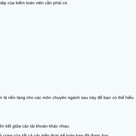
iệp của kiểm toán viên cần phải có.
oán là nền tảng cho các môn chuyên ngành sau này để bạn có thể hiểu
iên kết giữa các tài khoản khác nhau.
ối cùng của tất cả các kiến thức kế toán bạn đã được học.