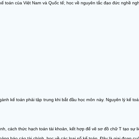
 kế toán của Việt Nam và Quốc tế; học về nguyên tắc đạo đức nghề ngh
gành kế toán phải tập trung khi bắt đầu học môn này. Nguyên lý kế t
inh, cách thức hạch toán tài khoản, kết hợp để vẽ sơ đồ chữ T tạo sự l
ng báo cáo tài chính, học về các loại sổ kế toán. Đây là giai đoạn cu