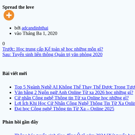
Spread the love
bởi
adcandinhthai
vào Tháng Ba 1, 2020
0
Điều
Bài
Trước:
Học trung cấp Kế toán sẽ học những môn gì?
hướng
Bài
trước
Sau:
Tuyển sinh liên thông Quản trị văn phòng 2020
bài
sau:
viết
Bài viết mới
Top 5 Ngành Nghề AI Không Thể Thay Thế Được Trong Tươ
Văn bằng 2 Ngôn ngữ Anh Online Từ xa 2026 học những gì?
Cử nhân Công nghệ Thông tin Từ xa Online học những gì?
Lợi Ích Khi Học Cử Nhân Công Nghệ Thông Tin Từ Xa Onli
Đại học Công nghệ Thông tin Từ Xa – Online 2025
Phản hồi gần đây