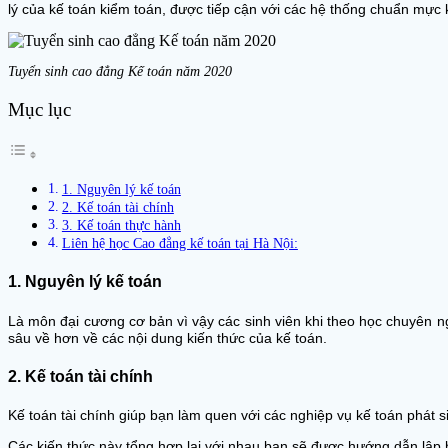
lý của kế toán kiểm toán, được tiếp cận với các hệ thống chuẩn mực
Tuyển sinh cao đẳng Kế toán năm 2020
Mục lục
1. Nguyên lý kế toán
2. Kế toán tài chính
3. Kế toán thực hành
Liên hệ học Cao đẳng kế toán tại Hà Nội:
1. Nguyên lý kế toán
Là môn đại cương cơ bản vì vậy các sinh viên khi theo học chuyên n
sâu về hơn về các nội dung kiến thức của kế toán.
2. Kế toán tài chính
Kế toán tài chính giúp bạn làm quen với các nghiệp vụ kế toán phát s
Các kiến thức này tổng hợp lại với nhau bạn sẽ được hướng dẫn lập bả