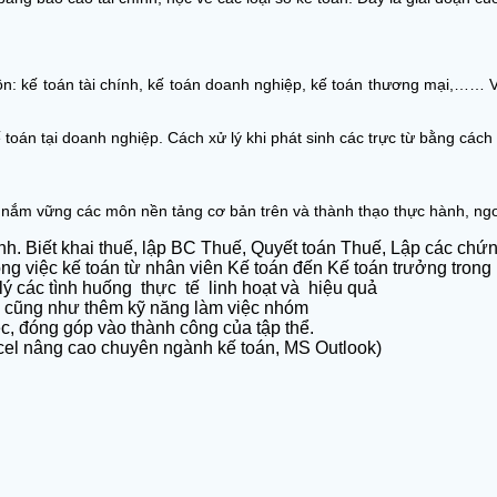
ôn: kế toán tài chính, kế toán doanh nghiệp, kế toán thương mại,…… V
 toán tại doanh nghiệp. Cách xử lý khi phát sinh các trực từ bằng cá
 nắm vững các môn nền tảng cơ bản trên và thành thạo thực hành, ngoà
nh. Biết khai thuế, lập BC Thuế, Quyết toán Thuế, Lập các chứn
công việc kế toán từ nhân viên Kế toán đến Kế toán trưởng trong 
 lý các tình huống thực tế linh hoạt và hiệu quả
g cũng như thêm kỹ năng làm việc nhóm
ệc, đóng góp vào thành công của tập thể.
cel nâng cao chuyên ngành kế toán, MS Outlook)