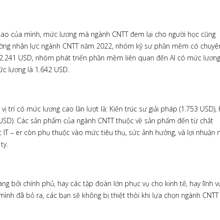
 cao của mình, mức lương mà ngành CNTT đem lại cho người học cũng
rường nhân lực ngành CNTT năm 2022, nhóm kỹ sư phần mềm có chuyê
 2.241 USD, nhóm phát triển phần mềm liên quan đến AI có mức lươn
mức lương là 1.642 USD.
vị trí có mức lương cao lần lượt là: Kiến trúc sư giải pháp (1.753 USD), 
2 USD). Các sản phẩm của ngành CNTT thuộc về sản phẩm đến từ chất
IT – er còn phụ thuộc vào mức tiêu thụ, sức ảnh hưởng, và lợi nhuận
ty.
ng bởi chính phủ, hay các tập đoàn lớn phục vụ cho kinh tế, hay lĩnh v
 mình đã bỏ ra, các bạn sẽ không bị thiệt thòi khi lựa chọn ngành CNTT