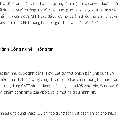
à sẽ đi làm giáo viên dạy tin học hay làm một “nhà cài win dạo” thì l
 được đưa vào trồng trọt và chăn nuôi giúp tăng năng suất và kích cầu
kiểm tra cũng đưa CNTT vào để tối ưu hơn, giảm thiểu thời gian chết và
i việc làm mà CNTT mang lại cho người học là nhiều vô số kể.
ngành Công nghệ Thông tin
ật gần như được tính bằng “giây”. Bất cứ một phiên bản ứng dụng CNT
 kiểm thử chặt chẽ và kỹ càng. Tuy nhiên, chắc chắn không thể nào trá
ác ứng dụng CNTT rất đa dạng, chẳng hạn như IOS, Android, Window. I
ản phẩm công nghệ của Apple và là một hệ điều hành kín.
hiều ứng dụng khác, IOS chỉ tập trung sản xuất các tiện ích cho người