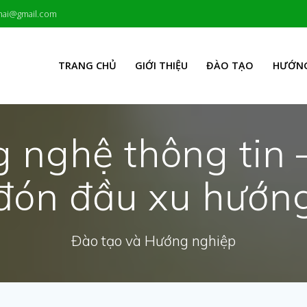
hai@gmail.com
TRANG CHỦ
GIỚI THIỆU
ĐÀO TẠO
HƯỚNG
 nghệ thông tin 
đón đầu xu hướn
Đào tạo và Hướng nghiệp