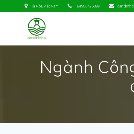
Skip
Hà Nội, Việt Nam
+84986425099
candinht
to
content
Ngành Công