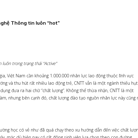
ghệ Thông tin luôn “hot”
uôn trong trạng thái “Active”
a, Việt Nam cần khoảng 1.000.000 nhân lực lao động thuộc lĩnh vực
g và thu hút rất nhiều lao động trẻ, CNTT vẫn là một ngành thiếu hụt
n dụng đưa ra hai chữ “chất lượng”. Không thể thừa nhận, CNTT là một
làm, nhưng bên cạnh đó, chất lượng đào tạo nguồn nhân lực này cũng r
trường học có vẻ như đã quá chạy theo xu hướng dẫn đến việc chất lượ
 vậy, mặc dù hiện nay có rất đông sinh viên lựa chọn theo con đường