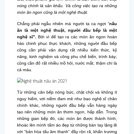
nóng chính là sân khấu. Và công việc tạo ra những
món ăn ngon cũng là một nghệ thuật.
Chẳng phải ngẫu nhiên mà người ta ca ngợi “
nấu
ăn là một nghệ thuật, người đầu bếp là một
nghệ sĩ”.
Bởi vì để tạo ra các món ăn ngon hoàn
hảo chinh phục thực khách, những người đầu bếp
cũng cần phải vận dụng rất nhiều kiến thức, kỹ
năng, kinh nghiệm và công phu chế biến, trình bày;
cũng cần đổ rất nhiều mồ hôi, nước mắt, thậm chí là
cả máu.
Từ những căn bếp nóng bức, chật chội và không ít
nguy hiểm, với niềm đam mê như bao nghệ sĩ chân
chính khác, những người đầu bếp vẫn hàng ngày
tạo nên những món ăn thơm ngon, hấp dẫn. Trong
những gian bếp đó, các món ăn được thành hình,
khoác lên mình tấm áo đẹp từ những bàn tay lặng lẽ
với “bản hòa tấu âm thanh” đầy rộn rã, khẩn trương