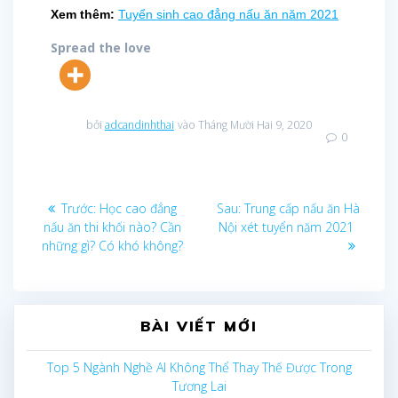
Xem thêm:
Tuyển sinh cao đẳng nấu ăn năm 2021
Spread the love
bởi
adcandinhthai
vào Tháng Mười Hai 9, 2020
0
Điều
Bài
Bài
Trước:
Học cao đẳng
Sau:
Trung cấp nấu ăn Hà
trước
sau:
nấu ăn thi khối nào? Cần
Nội xét tuyển năm 2021
hướng
những gì? Có khó không?
bài
viết
BÀI VIẾT MỚI
Top 5 Ngành Nghề AI Không Thể Thay Thế Được Trong
Tương Lai