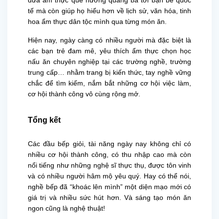
đưa ẩm thực quê hương quảng bá tới bạn bè quốc
tế mà còn giúp họ hiểu hơn về lịch sử, văn hóa, tinh
hoa ẩm thực dân tộc mình qua từng món ăn.
Hiện nay, ngày càng có nhiều người mà đặc biệt là
các bạn trẻ đam mê, yêu thích ẩm thực chọn học
nấu ăn chuyên nghiệp tại các trường nghề, trường
trung cấp… nhằm trang bị kiến thức, tay nghề vững
chắc để tìm kiếm, nắm bắt những cơ hội việc làm,
cơ hội thành công vô cùng rộng mở.
Tổng kết
Các đầu bếp giỏi, tài năng ngày nay không chỉ có
nhiều cơ hội thành công, có thu nhập cao mà còn
nổi tiếng như những nghệ sĩ thực thụ, được tôn vinh
và có nhiều người hâm mộ yêu quý. Hay có thể nói,
nghề bếp đã “khoác lên mình” một diện mạo mới có
giá trị và nhiều sức hút hơn. Và sáng tạo món ăn
ngon cũng là nghệ thuật!