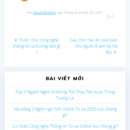
bởi
adcandinhthai
vào Tháng Mười Hai 29, 2021
0
Điều
Bài
Bài
Trước:
Học công nghệ
Sau:
Học nấu ăn cuối tuần
trước
sau:
thông tin ra trường làm gì
cho người đi làm tại Hà
hướng
?
Nội
bài
viết
BÀI VIẾT MỚI
Top 5 Ngành Nghề AI Không Thể Thay Thế Được Trong
Tương Lai
Văn bằng 2 Ngôn ngữ Anh Online Từ xa 2026 học những
gì?
Cử nhân Công nghệ Thông tin Từ xa Online học những gì?