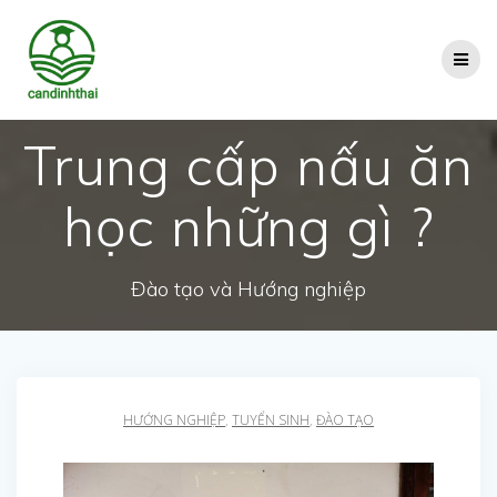
Skip
to
content
Trung cấp nấu ăn
học những gì ?
Đào tạo và Hướng nghiệp
HƯỚNG NGHIỆP
,
TUYỂN SINH
,
ĐÀO TẠO