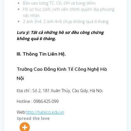
Bản sao bằng TC, CĐ, ĐH và bảng điểm
Hồ sơ học sinh, sinh viên chính quyền địa phương
xác nhận
2 ảnh 3×4, 2 ảnh 4×6 chụp không quá 6 tháng
Lưu ý: Tất cả những hồ sơ đều công chứng
không quá 6 tháng.
III. Thông Tin Liên Hệ.
Trường Cao Đẳng Kinh Tế Công Nghệ Hà
Nội
Địa chỉ : Số 2, 181 Xuân Thủy, Cầu Giấy, Hà Nội.
Hotline : 0986.425.099
Web:
http://hateco.edu.vn
Spread the love