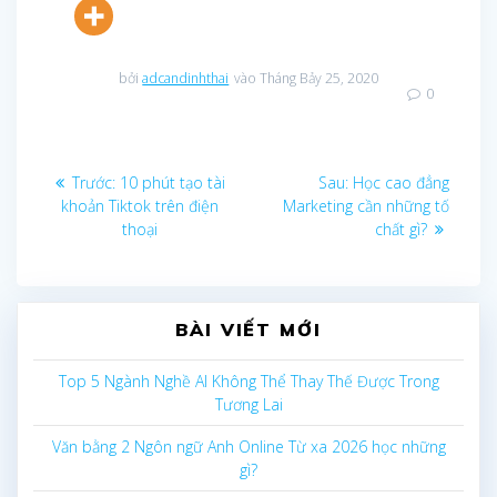
bởi
adcandinhthai
vào Tháng Bảy 25, 2020
0
Điều
Bài
Bài
Trước:
10 phút tạo tài
Sau:
Học cao đẳng
trước
sau:
khoản Tiktok trên điện
Marketing cần những tố
hướng
thoại
chất gì?
bài
viết
BÀI VIẾT MỚI
Top 5 Ngành Nghề AI Không Thể Thay Thế Được Trong
Tương Lai
Văn bằng 2 Ngôn ngữ Anh Online Từ xa 2026 học những
gì?