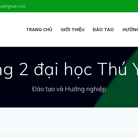
hai@gmail.com
TRANG CHỦ
GIỚI THIỆU
ĐÀO TẠO
HƯỚNG
g 2 đại học Thú 
Đào tạo và Hướng nghiệp