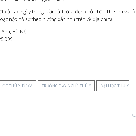
t cả các ngày trong tuần từ thứ 2 đến chủ nhật. Thí sinh vui l
oặc nộp hồ sơ theo hướng dẫn như trên về địa chỉ tại:
g Anh, Hà Nội
25.099
 HỌC THÚ Y TỪ XA
TRƯỜNG DẠY NGHỀ THÚ Y
ĐẠI HỌC THÚ Y