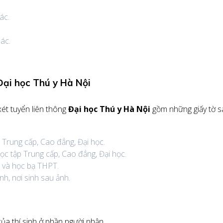
ác.
ác.
.
 Đại học Thú y Hà Nội
xét tuyển liên thông
Đại học Thú y Hà Nội
gồm những giấy tờ 
Trung cấp, Cao đẳng, Đại học.
c tập Trung cấp, Cao đẳng, Đại học.
 và học bạ THPT.
nh, nơi sinh sau ảnh.
 của thí sinh ở phần người nhận.