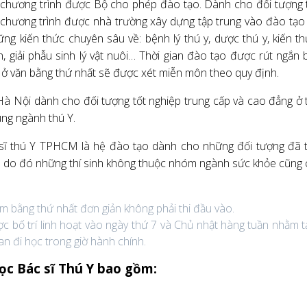
 chương trình được Bộ cho phép đào tạo. Dành cho đối tượng 
 chương trình được nhà trường xây dựng tập trung vào đào tạo
ng kiến thức chuyên sâu về: bệnh lý thú y, dược thú y, kiến t
, giải phẫu sinh lý vật nuôi… Thời gian đào tạo được rút ngắn 
ở văn bằng thứ nhất sẽ được xét miễn môn theo quy định.
Hà Nội dành cho đối tượng tốt nghiệp trung cấp và cao đẳng ở 
ng ngành thú Y.
 sĩ thú Y TPHCM là hệ đào tạo dành cho những đối tượng đã 
nh do đó những thí sinh không thuộc nhóm ngành sức khỏe cũng
m bằng thứ nhất đơn giản không phải thi đầu vào.
ợc bố trí linh hoạt vào ngày thứ 7 và Chủ nhật hàng tuần nhằm 
ian đi học trong giờ hành chính.
ọc Bác sĩ Thú Y bao gồm: