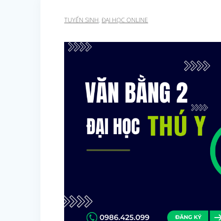
TUYỂN SINH
,
ĐẠI HỌC ONLINE