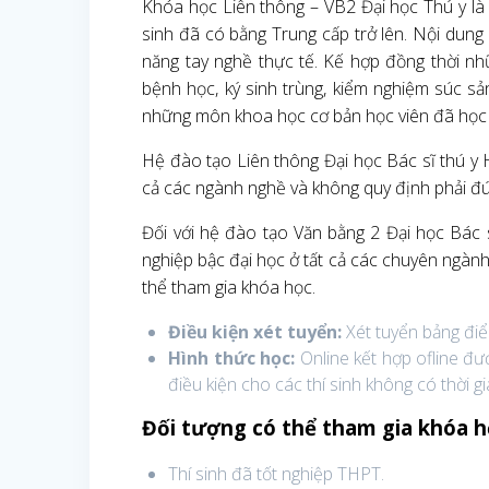
Khóa học Liên thông – VB2 Đại học Thú y là
sinh đã có bằng Trung cấp trở lên. Nội dung
năng tay nghề thực tế. Kế hợp đồng thời nhữ
bệnh học, ký sinh trùng, kiểm nghiệm súc sản
những môn khoa học cơ bản học viên đã học 
Hệ đào tạo Liên thông Đại học Bác sĩ thú y 
cả các ngành nghề và không quy định phải đú
Đối với hệ đào tạo Văn bằng 2 Đại học Bác
nghiệp bậc đại học ở tất cả các chuyên ngà
thể tham gia khóa học.
Điều kiện xét tuyển:
Xét tuyển bảng điể
Hình thức học:
Online kết hợp ofline đư
điều kiện cho các thí sinh không có thời g
Đối tượng có thể tham gia khóa h
Thí sinh đã tốt nghiệp THPT.