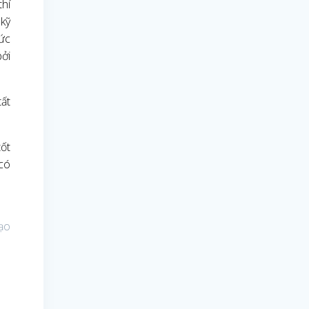
thí
 kỹ
hức
bởi
tất
tốt
 có
tạo