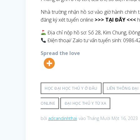
Nhà trường nhận hồ sơ vào giờ hành chính tấ
đăng ký xét tuyển online
>>> TẠI ĐÂY <<<
h
Địa chỉ nộp hồ sơ: Số 28, Kim Chung, Đôn
Điện thoại/ Zalo tư vấn tuyển sinh: 0986.4
Spread the love
HỌC ĐẠI HỌC THÚ Y Ở ĐÂU
LIÊN THÔNG ĐẠI
ONLINE
ĐẠI HỌC THÚ Y TỪ XA
bởi
adcandinhthai
vào Tháng Mười Một 16, 2023