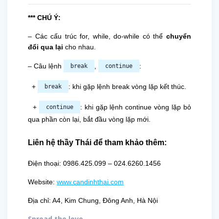
*** CHÚ Ý:
– Các cấu trúc for, while, do-while có thể
chuyển
đổi qua lại
cho nhau.
– Câu lệnh
,
:
break
continue
+
: khi gặp lệnh break vòng lặp kết thúc.
break
+
: khi gặp lệnh continue vòng lặp bỏ
continue
qua phần còn lại, bắt đầu vòng lặp mới.
Liên hệ thầy Thái để tham khảo thêm:
Điện thoại: 0986.425.099 – 024.6260.1456
Website:
www.candinhthai.com
Địa chỉ: A4, Kim Chung, Đông Anh, Hà Nội
Spread the love