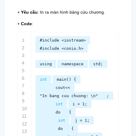
+
Yêu cầu
: In ra màn hình bảng cửu chương.
+
Code
:
1
#include <iostream>
2
#include <conio.h>
3
4
using
namespace
std;
5
6
int
main() {
7
cout<<
8
"In bang cuu chuong: \n"
;
9
int
i = 1;
10
do
{
11
int
j = 1;
12
do
{
13