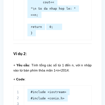
cout<<
"\n So da nhap hop le: "
<<n;
return
0;
}
Ví dụ 2:
+
Yêu cầu
: Tính tổng các số từ 1 đến n, với n nhập
vào từ bàn phím thỏa mãn 1<n<2014.
+
Code
:
1
#include <iostream>
2
#include <conio.h>
3