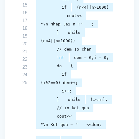
15
if
(n<4||n>1000)
16
cout<<
17
"\n Nhap lai n !"
;
18
}
while
19
(n<4||n>1000);
20
// dem so chan
21
int
dem = 0,i = 0;
22
do
{
23
24
if
25
(i%2==0) dem++;
i++;
}
while
(i<=n);
// in ket qua
cout<<
"\n Ket qua = "
<<dem;