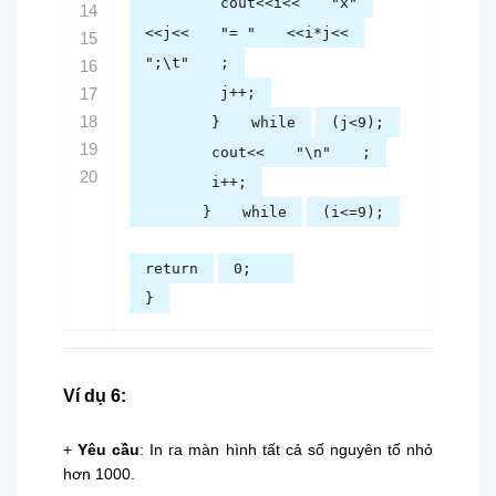
cout<<i<<
"x"
14
<<j<<
"= "
<<i*j<<
15
";\t"
;
16
17
j++;
18
}
while
(j<9);
19
cout<<
"\n"
;
20
i++;
}
while
(i<=9);
return
0;
}
Ví dụ 6:
+
Yêu cầu
: In ra màn hình tất cả số nguyên tố nhỏ
hơn 1000.