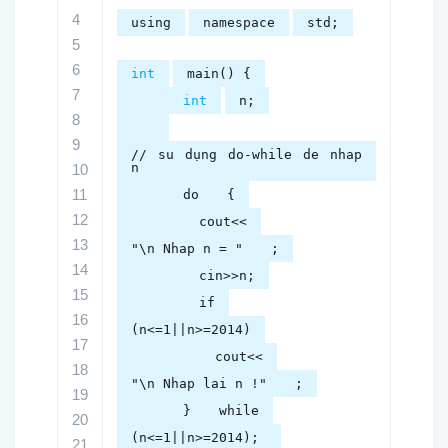
4
using
namespace
std;
5
6
int
main() {
7
int
n;
8
9
// su dụng do-while de nhap
n
10
11
do
{
12
cout<<
13
"\n Nhap n = "
;
14
cin>>n;
15
if
16
(n<=1||n>=2014)
17
cout<<
18
"\n Nhap lai n !"
;
19
}
while
20
(n<=1||n>=2014);
21