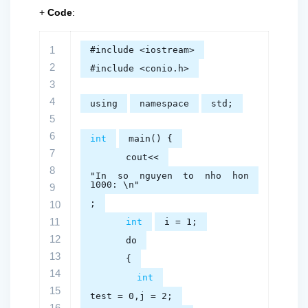
+
Code
:
1
#include <iostream>
2
#include <conio.h>
3
4
using
namespace
std;
5
6
int
main() {
7
cout<<
8
"In so nguyen to nho hon
1000: \n"
9
;
10
11
int
i = 1;
12
do
13
{
14
int
15
test = 0,j = 2;
16