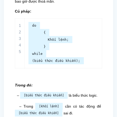
bao giờ được thoả mãn.
Cú pháp:
1
do
2
{
3
Khối lệnh;
4
}
5
while
(biểu thức điều khiển);
Trong đó:
–
là biểu thức logic.
[biểu thức điều khiển]
– Trong
cần có tác động để
[khối lệnh]
sai đi.
[biểu thức điều khiển]