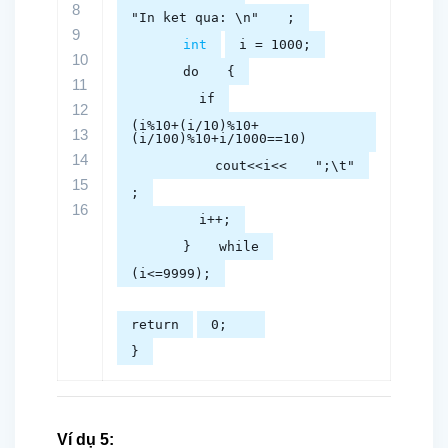
8
"In ket qua: \n"
;
9
int
i = 1000;
10
do
{
11
if
12
(i%10+(i/10)%10+
13
(i/100)%10+i/1000==10)
14
cout<<i<<
";\t"
15
;
16
i++;
}
while
(i<=9999);
return
0;
}
Ví dụ 5: