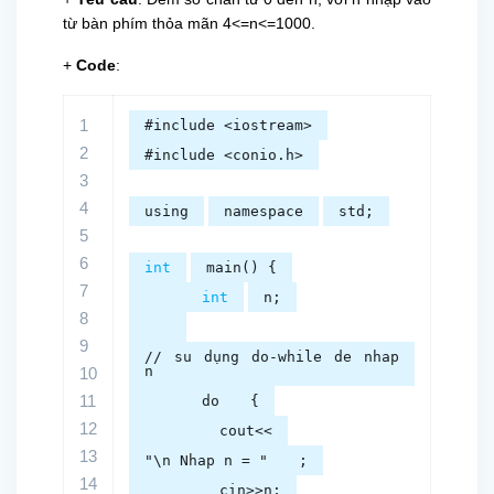
từ bàn phím thỏa mãn 4<=n<=1000.
+
Code
:
1
#include <iostream>
2
#include <conio.h>
3
4
using
namespace
std;
5
6
int
main() {
7
int
n;
8
9
// su dụng do-while de nhap
n
10
11
do
{
12
cout<<
13
"\n Nhap n = "
;
14
cin>>n;