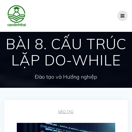
Skip
to
content
BÀI 8. CẤU TRÚC
LẶP DO-WHILE
Đào tạo và Hướng nghiệp
ĐÀO TẠO