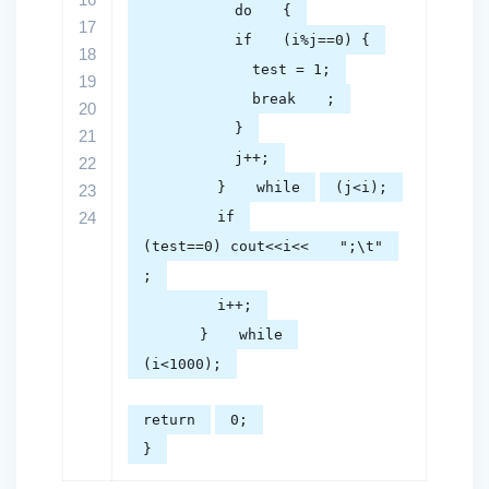
do
{
17
if
(i%j==0) {
18
test = 1;
19
break
;
20
}
21
j++;
22
}
while
(j<i);
23
24
if
(test==0) cout<<i<<
";\t"
;
i++;
}
while
(i<1000);
return
0;
}