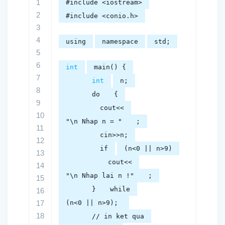
1
#include <iostream>
2
#include <conio.h>
3
4
using
namespace
std;
5
6
int
main() {
7
int
n;
8
do
{
9
cout<<
10
"\n Nhap n = "
;
11
cin>>n;
12
if
(n<0 || n>9)
13
cout<<
14
"\n Nhap lai n !"
;
15
}
while
16
17
(n<0 || n>9);
18
// in ket qua