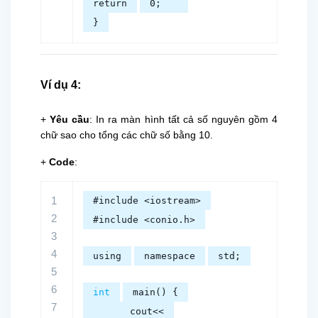
return
0;
}
Ví dụ 4:
+
Yêu cầu
: In ra màn hình tất cả số nguyên gồm 4
chữ sao cho tổng các chữ số bằng 10.
+
Code
:
1
#include <iostream>
2
#include <conio.h>
3
4
using
namespace
std;
5
6
int
main() {
7
cout<<