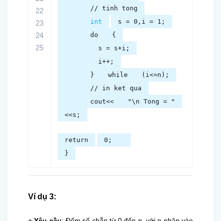
// tinh tong
22
int
s = 0,i = 1;
23
24
do
{
25
s = s+i;
i++;
}
while
(i<=n);
// in ket qua
cout<<
"\n Tong = "
<<s;
return
0;
}
Ví dụ 3:
+
Yêu cầu
: Đếm số chẵn từ 0 đến n, với n nhập vào