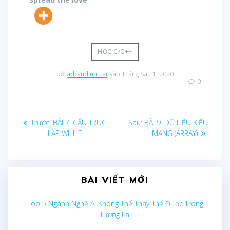
HỌC C/C++
bởi
adcandinhthai
vào Tháng Sáu 1, 2020
0
Điều
Bài
Bài
Trước:
BÀI 7. CẤU TRÚC
Sau:
BÀI 9. DỮ LIỆU KIỂU
trước
sau:
LẶP WHILE
MẢNG (ARRAY)
hướng
bài
BÀI VIẾT MỚI
viết
Top 5 Ngành Nghề AI Không Thể Thay Thế Được Trong
Tương Lai