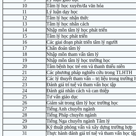
10
Tâm lý học xuyên/đa văn hóa
11
Lý luận dạy học
12
Tâm lý học nhận thức
13
Tâm lý học nhân cách
14
Nhập môn tâm lý học phát triển
15
Tâm lý học phát triển
16
Các giai đoạn phát triển tâm lý người
17
Chẩn đoán tâm lý
18
Nhập môn tham vấn tâm lý
19
Nhập môn tâm lý học trường học
20
Tâm bệnh học trẻ em và thanh thiếu niên
21
Các phương pháp nghiên cứu trong TLHTH
22
Các lý thuyết tham vấn – trị liệu trong trường 
23
Đánh giá trí tuệ và tham vấn học tập
24
Đánh giá nhân cách và can thiệp
25
Tư vấn giáo dục
26
Giám sát trong tâm lý học trường học
27
Tiếng Anh chuyên ngành
28
Tiếng Pháp chuyên ngành
29
Tiếng Nga chuyên ngành Tâm lý
30
Kỹ thuật phỏng vấn và xây dựng trường hợp
31
Thực hành đánh giá trí tuệ và tham vấn học tậ