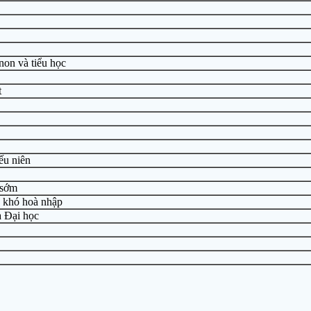
non và tiểu học
t
ếu niên
 sớm
à khó hoà nhập
à Đại học