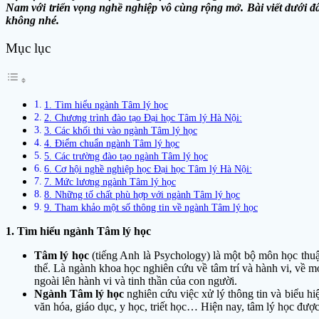
Nam với triển vọng nghề nghiệp vô cùng rộng mở. Bài viết dưới 
không nhé.
Mục lục
1. Tìm hiểu ngành Tâm lý học
2. Chương trình đào tạo Đại học Tâm lý Hà Nội:
3. Các khối thi vào ngành Tâm lý học
4. Điểm chuẩn ngành Tâm lý học
5. Các trường đào tạo ngành Tâm lý học
6. Cơ hội nghề nghiệp học Đại học Tâm lý Hà Nội:
7. Mức lương ngành Tâm lý học
8. Những tố chất phù hợp với ngành Tâm lý học
9. Tham khảo một số thông tin về ngành Tâm lý học
1. Tìm hiểu ngành Tâm lý học
Tâm lý học
(tiếng Anh là Psychology) là một bộ môn học thu
thể. Là ngành khoa học nghiên cứu về tâm trí và hành vi, về mọ
ngoài lên hành vi và tinh thần của con người.
Ngành Tâm lý học
nghiên cứu việc xử lý thông tin và biểu hi
văn hóa, giáo dục, y học, triết học… Hiện nay, tâm lý học được 