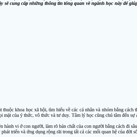
đây sẽ cung cấp những thông tin tổng quan về ngành học này để gi
ật thuộc khoa học xã hội, tìm hiểu về các cá nhân và nhóm bằng cách 
i mặt của ý thức, vô thức và tư duy. Tâm lý học cũng chú tâm đến sự ả
ện hành vi ở con người, làm rõ bản chất của con người bằng cách đi sâu 
phát triển và ứng dụng rộng rãi trong tất cả các mối quan hệ của đời số