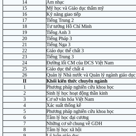
14
Âm nhạc
15
Mỹ học và Giáo dục thẩm mỹ
16
Kỹ năng giao tiếp
17
Tiếng Trung 2
18
Tư tưởng Hồ Chí Minh
19
Tiếng Anh 3
20
Tiếng Pháp 3
21
Tiếng Nga 3
22
Giáo dục thể chất 3
23
Tiếng Trung 3
24
Đường lối CM của ĐCS Việt Nam
25
Giáo dục thể chất 4
26
Quản lý Nhà nước và Quản lý ngành giáo dục
II
Khối kiến thức chuyên ngành
1
Phương pháp nghiên cứu khoa học
2
Sinh lý học hoạt động thần kinh
3
Cơ sở văn hóa Việt Nam
4
Xác suất thống kê
5
Phương pháp nghiên cứu khoa học
6
Tâm lý học đại cương
7
Những cơ sở chung về GDH
8
Tâm lý học xã hội
9
Lý luận giáo dục