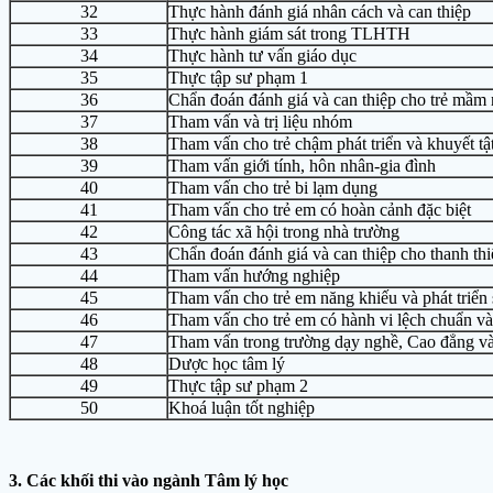
32
Thực hành đánh giá nhân cách và can thiệp
33
Thực hành giám sát trong TLHTH
34
Thực hành tư vấn giáo dục
35
Thực tập sư phạm 1
36
Chẩn đoán đánh giá và can thiệp cho trẻ mầm 
37
Tham vấn và trị liệu nhóm
38
Tham vấn cho trẻ chậm phát triển và khuyết tậ
39
Tham vấn giới tính, hôn nhân-gia đình
40
Tham vấn cho trẻ bi lạm dụng
41
Tham vấn cho trẻ em có hoàn cảnh đặc biệt
42
Công tác xã hội trong nhà trường
43
Chẩn đoán đánh giá và can thiệp cho thanh thi
44
Tham vấn hướng nghiệp
45
Tham vấn cho trẻ em năng khiếu và phát triển
46
Tham vấn cho trẻ em có hành vi lệch chuẩn v
47
Tham vấn trong trường dạy nghề, Cao đẳng v
48
Dược học tâm lý
49
Thực tập sư phạm 2
50
Khoá luận tốt nghiệp
3. Các khối thi vào ngành Tâm lý học