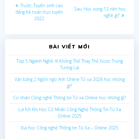
Điều
Bài
Trước:
Tuyển sinh cao
Bài
Sau:
Học xong 12 nên học
trước
đẳng Kế toán trực tuyến
sau:
hướng
nghề gì?
2022
bài
viết
BÀI VIẾT MỚI
Top 5 Ngành Nghề AI Không Thể Thay Thế Được Trong
Tương Lai
Văn bằng 2 Ngôn ngữ Anh Online Từ xa 2026 học những
gì?
Cử nhân Công nghệ Thông tin Từ xa Online học những gì?
Lợi Ích Khi Học Cử Nhân Công Nghệ Thông Tin Từ Xa
Online 2025
Đại học Công nghệ Thông tin Từ Xa – Online 2025