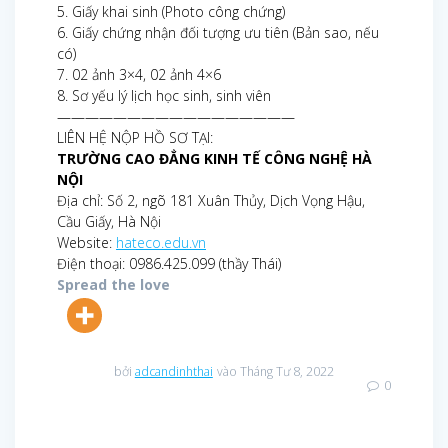
5. Giấy khai sinh (Photo công chứng)
6. Giấy chứng nhận đối tượng ưu tiên (Bản sao, nếu
có)
7. 02 ảnh 3×4, 02 ảnh 4×6
8. Sơ yếu lý lịch học sinh, sinh viên
—————————————————
LIÊN HỆ NỘP HỒ SƠ TẠI:
TRƯỜNG CAO ĐẲNG KINH TẾ CÔNG NGHỆ HÀ
NỘI
Địa chỉ: Số 2, ngõ 181 Xuân Thủy, Dịch Vọng Hậu,
Cầu Giấy, Hà Nội
Website:
hateco.edu.vn
Điện thoại: 0986.425.099 (thầy Thái)
Spread the love
bởi
adcandinhthai
vào Tháng Tư 8, 2022
0