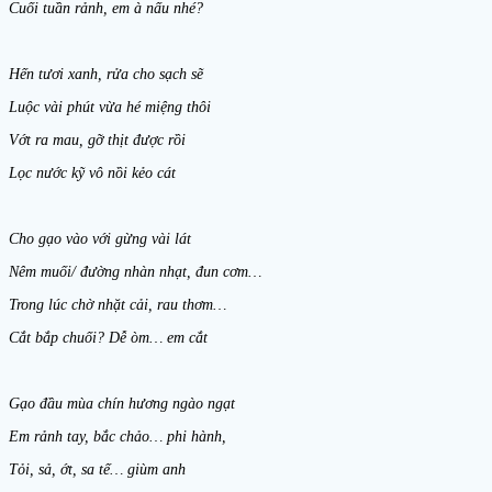
Cuối tuần rảnh, em à nấu nhé?
Hến tươi xanh, rửa cho sạch sẽ
Luộc vài phút vừa hé miệng thôi
Vớt ra mau, gỡ thịt được rồi
Lọc nước kỹ vô nồi kẻo cát
Cho gạo vào với gừng vài lát
Nêm muối/ đường nhàn nhạt, đun cơm…
Trong lúc chờ nhặt cải, rau thơm…
Cắt bắp chuối? Dễ òm… em cắt
Gạo đầu mùa chín hương ngào ngạt
Em rảnh tay, bắc chảo… phi hành,
Tỏi, sả, ớt, sa tế… giùm anh