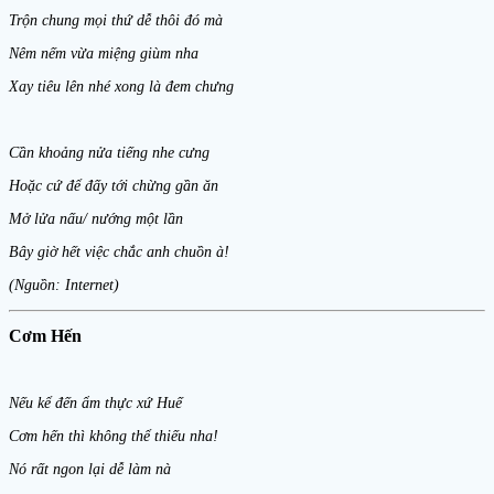
Trộn chung mọi thứ dễ thôi đó mà
Nêm nếm vừa miệng giùm nha
Xay tiêu lên nhé xong là đem chưng
Cần khoảng nửa tiếng nhe cưng
Hoặc cứ để đấy tới chừng gần ăn
Mở lửa nấu/ nướng một lần
Bây giờ hết việc chắc anh chuồn à!
(Nguồn: Internet)
Cơm Hến
Nếu kể đến ẩm thực xứ Huế
Cơm hến thì không thể thiếu nha!
Nó rất ngon lại dễ làm nà