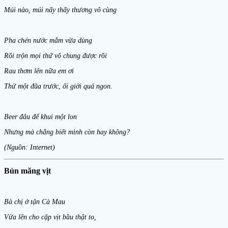
Múi nào, múi nấy thấy thương vô cùng
Pha chén nước mắm vừa dùng
Rồi trộn mọi thứ vô chung được rồi
Rau thơm lên nữa em ơi
Thử một đũa trước, ối giời quá ngon.
Beer đâu để khui một lon
Nhưng mà chẳng biết mình còn hay không?
(Nguồn: Internet)
Bún măng vịt
Bà chị ở tận Cà Mau
Vừa lên cho cặp vịt bầu thật to,