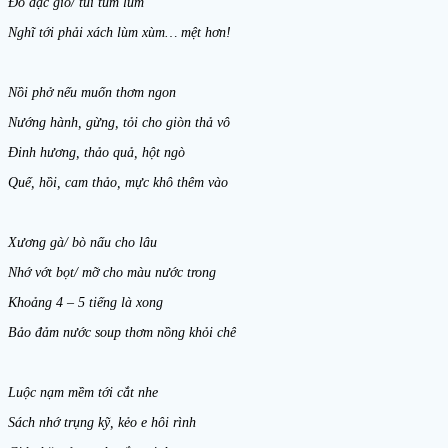
Đồ đạc giỏ/ túi tùm lum
Nghĩ tới phải xách lùm xùm… mệt hơn!
Nồi phở nếu muốn thơm ngon
Nướng hành, gừng, tỏi cho giòn thả vô
Đinh hương, thảo quả, hột ngò
Quế, hồi, cam thảo, mực khô thêm vào
Xương gà/ bò nấu cho lâu
Nhớ vớt bọt/ mỡ cho màu nước trong
Khoảng 4 – 5 tiếng là xong
Bảo đảm nước soup thơm nồng khỏi chê
Luộc nạm mềm tới cắt nhe
Sách nhớ trụng kỹ, kẻo e hôi rình