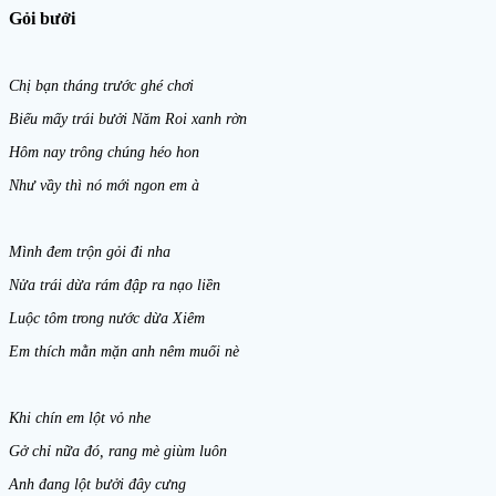
Gỏi bưởi
Chị bạn tháng trước ghé chơi
Biếu mấy trái bưởi Năm Roi xanh rờn
Hôm nay trông chúng héo hon
Như vầy thì nó mới ngon em à
Mình đem trộn gỏi đi nha
Nửa trái dừa rám đập ra nạo liền
Luộc tôm trong nước dừa Xiêm
Em thích mằn mặn anh nêm muối nè
Khi chín em lột vỏ nhe
Gở chỉ nữa đó, rang mè giùm luôn
Anh đang lột bưởi đây cưng