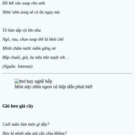
Đổ hết vào soup cho anh
Nếm/ nêm xong sẽ có ăn ngay mà.
Tô bún sắp vịt lên nha
Ngò, rau, chan soup thế là khỏi chê
Mình chấm nước mắm gừng nè
Bắp chuối, giá, hẹ nữa nhe tuyệt vời…
(Nguồn: Internet)
Món này nhìn ngon và hấp dẫn phải biết
Giò heo giả cầy
Cuối tuần làm món gì đây?
Hay là mình nấu giả cầy chịu không?