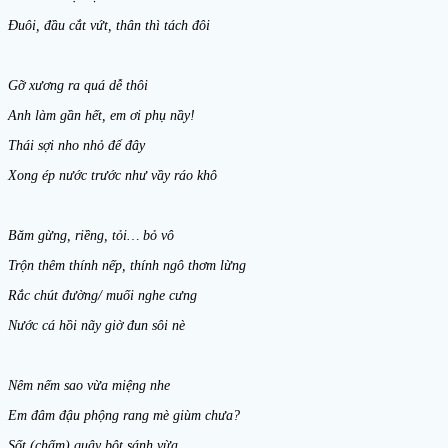
Đuôi, đầu cắt vứt, thân thì tách đôi
Gỡ xương ra quá dễ thôi
Anh làm gần hết, em ơi phụ nầy!
Thái sợi nho nhỏ để đây
Xong ép nước trước như vầy ráo khô
Băm gừng, riềng, tỏi… bỏ vô
Trộn thêm thính nếp, thính ngô thơm lừng
Rắc chút đường/ muối nghe cưng
Nước cá hồi nãy giờ đun sôi nè
Nêm nếm sao vừa miệng nhe
Em đâm đậu phộng rang mè giùm chưa?
Sốt (chấm) quậy bột sánh vừa