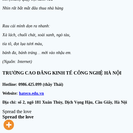
Nhìn rất bắt mắt đâu thua nhà hàng
Rau cải mình dọn ra nhanh:
Xà lách, chuối chát, xoài xanh, ngò tàu,
tía tô, đọt lụa tươi màu,
bánh đa, bánh tráng… mời vào nhậu em.
(Nguồn: Internet)
TRƯỜNG CAO ĐẲNG KINH TẾ CÔNG NGHỆ HÀ NỘI
Hotline: 0986.425.099 (thầy Thái)
Website:
hateco.edu.vn
Địa chỉ: số 2, ngõ 181 Xuân Thủy, Dịch Vọng Hậu, Cầu Giấy, Hà Nội
Spread the love
Spread the love