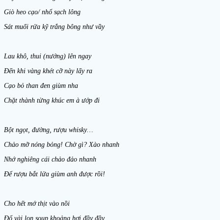
Giò heo cạo/ nhổ sạch lông
Sát muối rửa kỹ trắng bông như vầy
Lau khô, thui (nướng) lên ngay
Đến khi vàng khét cỡ này lấy ra
Cạo bỏ than đen giùm nha
Chặt thành từng khúc em à ướp đi
Bột ngọt, đường, rượu whisky…
Chảo mỡ nóng bỏng! Chờ gì? Xào nhanh
Nhớ nghiêng cái chảo đảo nhanh
Để rượu bắt lửa giùm anh được rồi!
Cho hết mớ thịt vào nồi
Đổ vài lon soup khoảng hơi đầy đầy