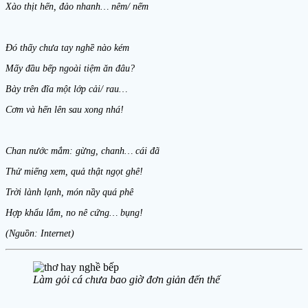
Xào thịt hến, đảo nhanh… nêm/ nếm
Đó thấy chưa tay nghề nào kém
Mấy đầu bếp ngoài tiệm ăn đâu?
Bày trên đĩa một lớp cải/ rau…
Cơm và hến lên sau xong nhá!
Chan nước mắm: gừng, chanh… cái đã
Thử miếng xem, quả thật ngọt ghê!
Trời lành lạnh, món nầy quá phê
Hợp khẩu lắm, no nê cứng… bụng!
(Nguồn: Internet)
Làm gỏi cá chưa bao giờ đơn giản đến thế