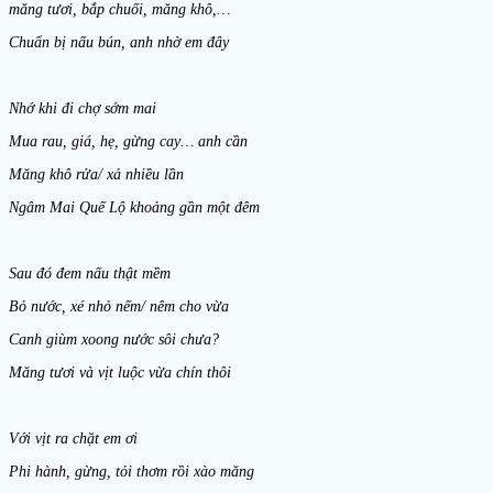
măng tươi, bắp chuối, măng khô,…
Chuẩn bị nấu bún, anh nhờ em đây
Nhớ khi đi chợ sớm mai
Mua rau, giá, hẹ, gừng cay… anh cần
Măng khô rửa/ xả nhiều lần
Ngâm Mai Quế Lộ khoảng gần một đêm
Sau đó đem nấu thật mềm
Bỏ nước, xé nhỏ nếm/ nêm cho vừa
Canh giùm xoong nước sôi chưa?
Măng tươi và vịt luộc vừa chín thôi
Với vịt ra chặt em ơi
Phi hành, gừng, tỏi thơm rồi xào măng