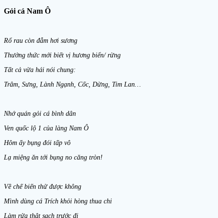
Gỏi cá Nam Ô
Rổ rau còn đẫm hơi sương
Thưởng thức mới biết vị hương biển/ rừng
Tất cả vừa hái nói chung:
Trâm, Sưng, Lành Ngạnh, Cốc, Dừng, Tim Lan…
Nhớ quán gỏi cá bình dân
Ven quốc lộ 1 của làng Nam Ô
Hôm ấy bụng đói tấp vô
Lạ miệng ăn tới bụng no căng tròn!
Về chế biến thử được không
Mình dùng cá Trích khỏi hòng thua chi
Làm rửa thật sạch trước đi