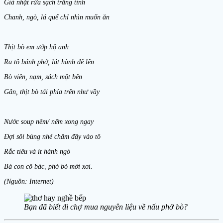
Giá nhặt rửa sạch trắng tinh
Chanh, ngò, lá quế chỉ nhìn muốn ăn
Thịt bò em ướp hộ anh
Ra tô bánh phở, lát hành để lên
Bò viên, nạm, sách một bên
Gân, thịt bò tái phía trên như vầy
Nước soup nêm/ nếm xong ngay
Đợi sôi bùng nhé châm đầy vào tô
Rắc tiêu và ít hành ngò
Bà con cô bác, phở bò mời xơi.
(Nguồn: Internet)
Bạn đã biết đi chợ mua nguyên liệu về nấu phở bò?