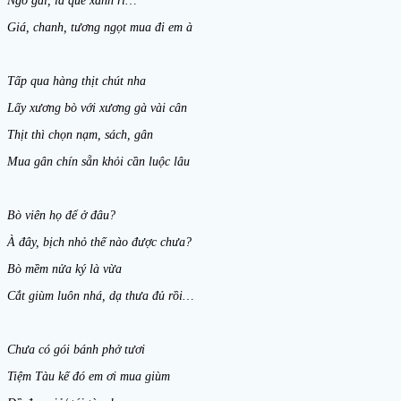
Ngò gai, lá quế xanh rì…
Giá, chanh, tương ngọt mua đi em à
Tấp qua hàng thịt chút nha
Lấy xương bò với xương gà vài cân
Thịt thì chọn nạm, sách, gân
Mua gân chín sẵn khỏi cần luộc lâu
Bò viên họ để ở đâu?
À đây, bịch nhỏ thế nào được chưa?
Bò mềm nửa ký là vừa
Cắt giùm luôn nhá, dạ thưa đủ rồi…
Chưa có gói bánh phở tươi
Tiệm Tàu kế đó em ơi mua giùm