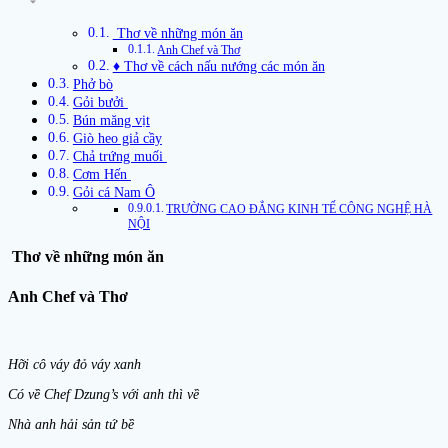
Thơ về những món ăn
Anh Chef và Thơ
♦ Thơ về cách nấu nướng các món ăn
Phở bò
​Gỏi bưởi
Bún măng vịt
Giò heo giả cầy
Chả trứng muối
Cơm Hến
​Gỏi cá Nam Ô
TRƯỜNG CAO ĐẲNG KINH TẾ CÔNG NGHỆ HÀ
NỘI
Thơ về những món ăn
Anh Chef và Thơ
Hỡi cô váy đỏ váy xanh
Có về Chef Dzung’s với anh thì về
Nhà anh hải sản tứ bề