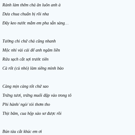
Rảnh làm thêm chả ăn luôn anh à
Dưa chua chuẩn bị rồi nha
Đây keo nước mắm em pha sẵn sàng…
Tưởng chi chứ chả cũng nhanh
Mộc nhỉ vài cái để anh ngâm liền
Rửa sạch cắt sợi trước tiên
Cà rốt (củ nhỏ) làm siêng mình bào
Càng mịn càng tốt chứ sao
Trứng tươi, trứng muối đập vào trong tô
Phi hành/ ngò/ tỏi thơm tho
Thịt băm, cua hộp xào sơ được rồi
Bún tàu cắt khúc em ơi