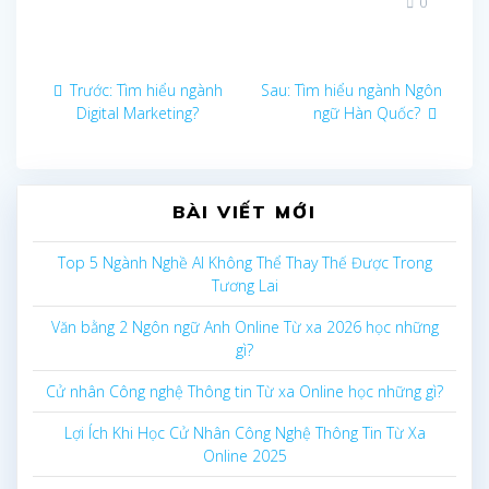
0
Điều
Bài
Bài
Trước:
Tìm hiểu ngành
Sau:
Tìm hiểu ngành Ngôn
trước
sau:
Digital Marketing?
ngữ Hàn Quốc?
hướng
bài
BÀI VIẾT MỚI
viết
Top 5 Ngành Nghề AI Không Thể Thay Thế Được Trong
Tương Lai
Văn bằng 2 Ngôn ngữ Anh Online Từ xa 2026 học những
gì?
Cử nhân Công nghệ Thông tin Từ xa Online học những gì?
Lợi Ích Khi Học Cử Nhân Công Nghệ Thông Tin Từ Xa
Online 2025