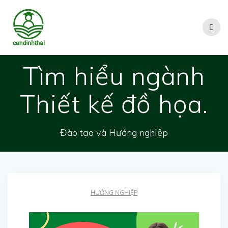
Skip
to
content
Tìm hiểu ngành
Thiết kế đồ họa.
Đào tạo và Hướng nghiệp
HƯỚNG NGHIỆP