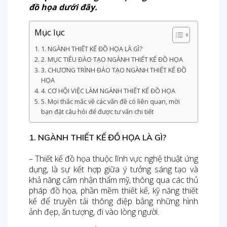
đồ họa dưới đây.
Mục lục
1. NGÀNH THIẾT KẾ ĐỒ HỌA LÀ GÌ?
2. MỤC TIÊU ĐÀO TẠO NGÀNH THIẾT KẾ ĐỒ HỌA
3. CHƯƠNG TRÌNH ĐÀO TẠO NGÀNH THIẾT KẾ ĐỒ
HỌA
4. CƠ HỘI VIỆC LÀM NGÀNH THIẾT KẾ ĐỒ HỌA
5. Mọi thắc mắc về các vấn đề có liên quan, mời
bạn đặt câu hỏi để được tư vấn chi tiết
1. NGÀNH THIẾT KẾ ĐỒ HỌA LÀ GÌ?
– Thiết kế đồ họa thuộc lĩnh vực nghệ thuật ứng
dụng, là sự kết hợp giữa ý tưởng sáng tạo và
khả năng cảm nhận thẩm mỹ, thông qua các thủ
pháp đồ họa, phần mềm thiết kế, kỹ năng thiết
kế để truyền tải thông điệp bằng những hình
ảnh đẹp, ấn tượng, đi vào lòng người.